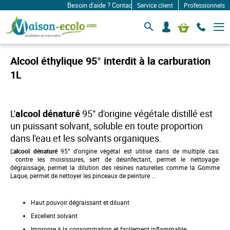
Besoin d'aide ? Contactez-nous à: infos@maison-ecolo.c
Service client
Professionnels
B
S
Mon panier
a
e
s
c
c
o
u
Alcool éthylique 95° interdit à la carburation
l
n
e
1L
n
r
e
l
c
a
n
t
L'
alcool dénaturé
95° d'origine végétale distillé est
a
e
v
un puissant solvant, soluble en toute proportion
r
i
dans l'eau et les solvants organiques.
g
a
L'
alcool dénaturé
95° d'origine végétal est utilisé dans de multiple cas:
t
contre les moisissures, sert de désinfectant, permet le nettoyage-
i
dégraissage, permet la dilution des résines naturelles comme la Gomme
o
Laque, permet de nettoyer les pinceaux de peinture ...
n
Haut pouvoir dégraissant et diluant
Excellent solvant
Impropre à la consommation et facilement inflammable