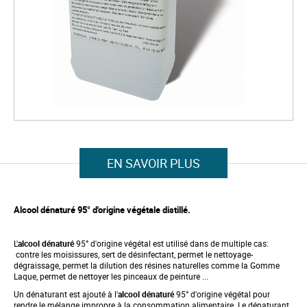
t
h
e
i
m
a
g
e
s
g
a
l
S
l
k
e
i
r
p
EN SAVOIR PLUS
y
t
o
t
h
Alcool dénaturé 95° d'origine végétale distillé.
e
b
e
L'
alcool dénaturé
95° d'origine végétal est utilisé dans de multiple cas:
g
contre les moisissures, sert de désinfectant, permet le nettoyage-
i
dégraissage, permet la dilution des résines naturelles comme la Gomme
n
Laque, permet de nettoyer les pinceaux de peinture ...
n
i
Un dénaturant est ajouté à l'
alcool dénaturé
95° d'origine végétal pour
n
rendre le mélange impropre à la consommation alimentaire. Le dénaturant