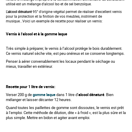
g
utilisé est un mélange d'alcool Iso et de sel benzoïque.
o
f
L'
alcool dénaturé
95° d'origine végétal permet de réaliser d'excellent vernis
t
pour la protection et la finition de vos meubles, instriment de
h
musique...Voici un exemple de recette pour réaliser un vernis:
e
i
Vernis à l’alcool et à la gomme laque
m
a
g
Très simple à préparer, le vernis à l’alcool protège le bois durablement.
e
Ce vernis naturel sèche vite, est peu onéreux et se conserve longtemps.
s
g
Penser à aérer convenablement les locaux pendant le séchage ou
a
mieux, travailler en extérieur.
l
l
e
r
Recette pour 1 litre de vernis:
y
Verser 200 g de
gomme laque
dans 1 litre d’
alcool dénaturé
. Bien
mélanger et laisser décanter 12 heures.
Quand toutes les paillettes de gomme sont dissoutes, le vernis est prêt
à l’emploi. Cette méthode de dilution, dite « à froid », est la plus sûre et la
plus simple. Mettre en bidon et agiter avant emploi.