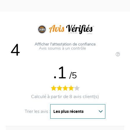
4
Afficher l'attestation de confiance
Avis soumis à un contrôle
.1
/5
Calculé à partir de 8 avis client(s)
Trier les avis :