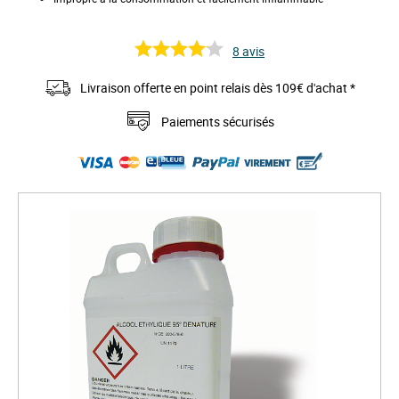
8
avis
Livraison offerte en point relais dès 109€ d'achat *
Paiements sécurisés
S
k
i
p
t
o
t
h
e
e
n
d
o
f