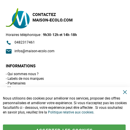
CONTACTEZ
MAISON-ECOLO.COM
Horaires téléphonique :
9h30-12h et 14h-18h
0482317461
infos@maison-ecolo.com
INFORMATIONS
Qui sommes nous ?
Labels de nos marques
Partenaires
Marques
Conseils et astuces
C
10 gestes pour l'environnement
Nous utilisons des cookies pour améliorer nos services, proposer des offres
l
Formulaire de contact
personnalisées et améliorer votre expérience. Si vous n'acceptez pas les cookies
o
facultatifs ci - dessous, votre expérience peut être affectée . Si vous souhaitez
s
e
en savoir plus, veuillez lire la
LIVRAISONS & PAIEMENT
Politique relative aux cookies
.
C
o
Assistance client
o
Paiement sécurisé
k
Commandes et retours