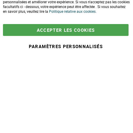
Formulaire de contact
personnalisées et améliorer votre expérience. Si vous n'acceptez pas les cookies
o
facultatifs ci - dessous, votre expérience peut être affectée . Si vous souhaitez
s
e
en savoir plus, veuillez lire la
LIVRAISONS & PAIEMENT
Politique relative aux cookies
.
C
o
Assistance client
o
Paiement sécurisé
k
Commandes et retours
ACCEPTER LES COOKIES
i
Livraison
e
Espace PRO
B
a
PARAMÈTRES PERSONNALISÉS
r
-
+
52,90 €
A
j
© 2025 Maison Ecolo.com. Tous droits réservés.
o
Conditions générales
Mentions
Politique protection des
Plan du
u
de ventes
légales
données
site
t
e
r
a
u
p
a