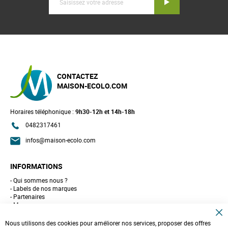
Inscription
CONTACTEZ
MAISON-ECOLO.COM
Horaires téléphonique :
9h30-12h et 14h-18h
0482317461
infos@maison-ecolo.com
INFORMATIONS
Qui sommes nous ?
Labels de nos marques
Partenaires
Marques
Conseils et astuces
C
10 gestes pour l'environnement
Nous utilisons des cookies pour améliorer nos services, proposer des offres
l