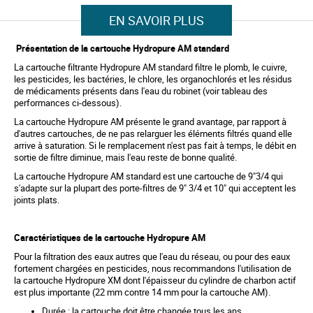
i
r
p
EN SAVOIR PLUS
y
t
o
Présentation de la cartouche Hydropure AM standard
t
h
La cartouche filtrante Hydropure AM standard filtre le plomb, le cuivre,
e
les pesticides, les bactéries, le chlore, les organochlorés et les résidus
b
de médicaments présents dans l'eau du robinet (voir tableau des
e
performances ci-dessous).
g
i
La cartouche Hydropure AM présente le grand avantage, par rapport à
n
d'autres cartouches, de ne pas relarguer les éléments filtrés quand elle
n
arrive à saturation. Si le remplacement n'est pas fait à temps, le débit en
i
sortie de filtre diminue, mais l'eau reste de bonne qualité.
n
g
La cartouche Hydropure AM standard est une cartouche de 9"3/4 qui
o
s'adapte sur la plupart des porte-filtres de 9" 3/4 et 10" qui acceptent les
f
joints plats.
t
h
e
Caractéristiques de la cartouche Hydropure AM
i
m
Pour la filtration des eaux autres que l'eau du réseau, ou pour des eaux
a
fortement chargées en pesticides, nous recommandons l'utilisation de
g
la cartouche Hydropure XM dont l'épaisseur du cylindre de charbon actif
e
est plus importante (22 mm contre 14 mm pour la cartouche AM).
s
g
Durée : la cartouche doit être changée tous les ans