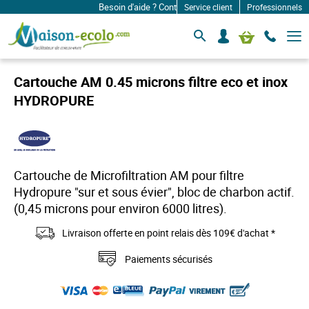
Besoin d'aide ? Contactez-nous à: infos@maison-ecolo
Service client
Professionnels
B
S
Mon panier
a
e
s
c
c
o
u
Cartouche AM 0.45 microns filtre eco et inox
l
n
e
HYDROPURE
n
r
e
l
c
a
n
t
a
e
v
r
Cartouche de Microfiltration AM pour filtre
i
g
Hydropure "sur et sous évier", bloc de charbon actif.
a
(0,45 microns pour environ 6000 litres).
t
i
o
Livraison offerte en point relais dès 109€ d'achat *
n
Paiements sécurisés