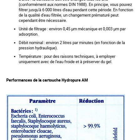
a
(conformément aux normes DIN 1988). En principe, vous pouvez
l
filtrer jusqu'à 6 000 litres d'eau pendant cette période. En fonction
l
de la qualité d'eau filtrée, un changement prématuré peut
e
cependant être nécessaire.
r
y
Unité de filtrage : environ 0,45 µm mécanique et 0,003 µm par
adsorption.
Débit nominal : environ 2 litres par minutes (en fonction de la
pression hydraulique).
Température : pour des raisons techniques, à employer
uniquement avec de l'eau froide et à préserver du gel.
Performances de la cartouche Hydropure AM