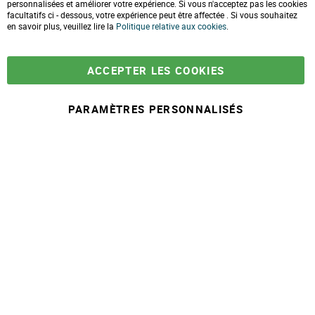
Formulaire de contact
personnalisées et améliorer votre expérience. Si vous n'acceptez pas les cookies
o
facultatifs ci - dessous, votre expérience peut être affectée . Si vous souhaitez
s
e
en savoir plus, veuillez lire la
LIVRAISONS & PAIEMENT
Politique relative aux cookies
.
C
o
Assistance client
o
Paiement sécurisé
k
Commandes et retours
ACCEPTER LES COOKIES
i
Livraison
e
Espace PRO
B
a
PARAMÈTRES PERSONNALISÉS
r
-
+
39,90 €
A
j
© 2025 Maison Ecolo.com. Tous droits réservés.
o
Conditions générales
Mentions
Politique protection des
Plan du
u
de ventes
légales
données
site
t
e
r
a
u
p
a