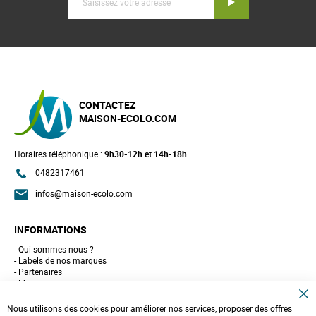
Inscription
CONTACTEZ
MAISON-ECOLO.COM
Horaires téléphonique :
9h30-12h et 14h-18h
0482317461
infos@maison-ecolo.com
INFORMATIONS
Qui sommes nous ?
Labels de nos marques
Partenaires
Marques
Conseils et astuces
C
10 gestes pour l'environnement
Nous utilisons des cookies pour améliorer nos services, proposer des offres
l