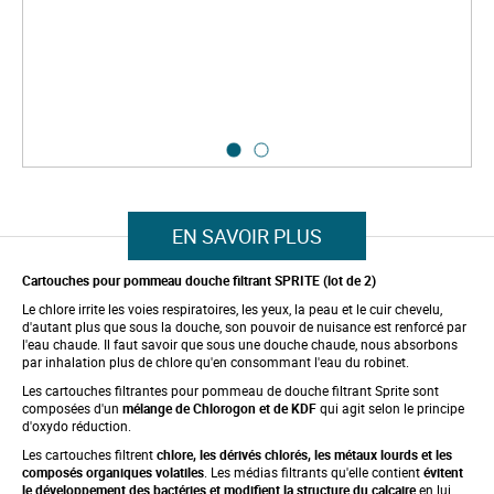
m
a
g
e
s
g
a
l
l
e
S
r
k
y
i
p
EN SAVOIR PLUS
t
o
t
Cartouches pour pommeau douche filtrant SPRITE (lot de 2)
h
Le chlore irrite les voies respiratoires, les yeux, la peau et le cuir chevelu,
e
d'autant plus que sous la douche, son pouvoir de nuisance est renforcé par
b
l'eau chaude. Il faut savoir que sous une douche chaude, nous absorbons
e
par inhalation plus de chlore qu'en consommant l'eau du robinet.
g
i
Les cartouches filtrantes pour pommeau de douche filtrant Sprite sont
n
composées d'un
mélange de Chlorogon et de KDF
qui agit selon le principe
n
d'oxydo réduction.
i
Les cartouches filtrent
chlore, les dérivés chlorés, les métaux lourds et les
n
composés organiques volatiles
. Les médias filtrants qu'elle contient
évitent
g
le développement des bactéries et modifient la structure du calcaire
en lui
o