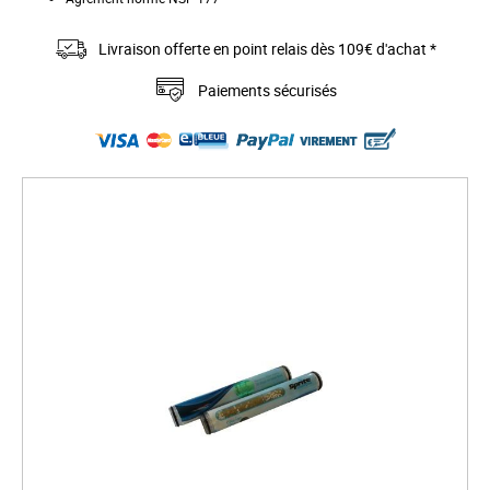
Livraison offerte en point relais dès 109€ d'achat *
Paiements sécurisés
S
k
i
p
t
o
t
h
e
e
n
d
o
f
t
h
e
i