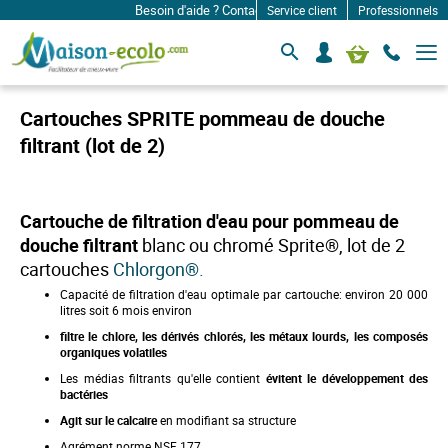
Besoin d'aide ? Contactez-nous à: infos@maison-ecolo.
Service client
Professionnels
B
S
Mon panier
a
e
s
c
c
o
u
Cartouches SPRITE pommeau de douche
l
n
e
filtrant (lot de 2)
n
r
e
l
c
a
n
t
Cartouche de filtration d'eau pour pommeau de
a
e
v
douche filtrant
blanc ou chromé Sprite®, l
ot de 2
r
i
cartouches
Chlorgon®.
g
a
Capacité de filtration d'eau optimale par cartouche: environ 20 000
t
litres soit 6 mois environ
i
o
filtre le chlore, les dérivés chlorés, les métaux lourds, les composés
n
organiques volatiles
Les médias filtrants qu'elle contient
évitent le développement des
bactéries
Agit sur le calcaire
en modifiant sa structure
Agrément norme NSF 177