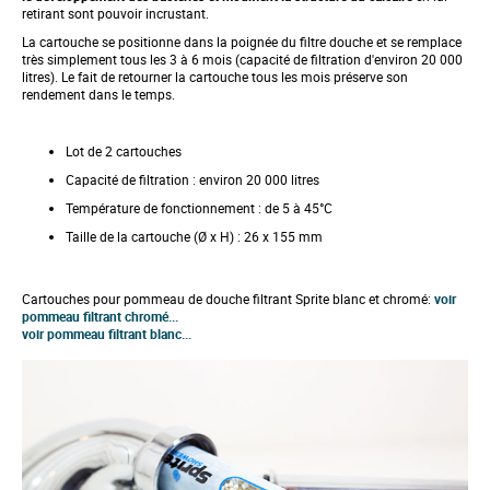
retirant sont pouvoir incrustant.
f
t
La cartouche se positionne dans la poignée du filtre douche et se remplace
h
très simplement tous les 3 à 6 mois (capacité de filtration d'environ 20 000
e
litres). Le fait de retourner la cartouche tous les mois préserve son
i
rendement dans le temps.
m
a
g
Lot de 2 cartouches
e
s
Capacité de filtration : environ 20 000 litres
g
a
Température de fonctionnement : de 5 à 45°C
l
Taille de la cartouche (Ø x H) : 26 x 155 mm
l
e
r
y
Cartouches pour pommeau de douche filtrant Sprite blanc et chromé:
voir
pommeau filtrant chromé...
voir pommeau filtrant blanc...