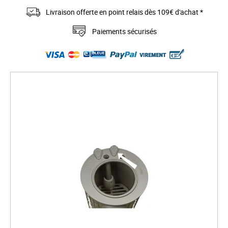
Livraison offerte en point relais dès 109€ d'achat *
Paiements sécurisés
S
k
i
p
t
o
t
h
e
e
n
d
o
f
t
h
e
i
m