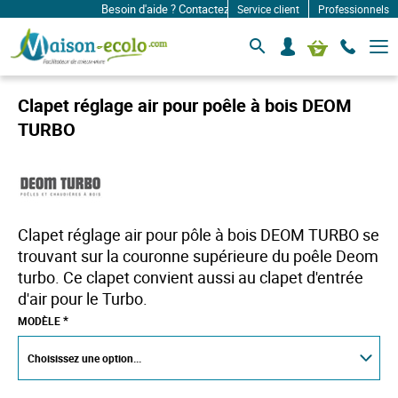
Besoin d'aide ? Contactez-nous à: infos@maison-ecolo.com
Service client
Professionnels
B
S
Mon panier
a
e
s
c
c
o
u
Clapet réglage air pour poêle à bois DEOM
l
n
e
TURBO
n
r
e
l
c
a
n
t
a
e
v
r
i
Clapet réglage air pour pôle à bois DEOM TURBO se
g
a
trouvant sur la couronne supérieure du poêle Deom
t
turbo. Ce clapet convient aussi au clapet d'entrée
i
o
d'air pour le Turbo.
n
MODÈLE