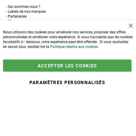
Qui sommes nous ?
Labels de nos marques
Partenaires
Marques
Conseils et astuces
C
10 gestes pour l'environnement
Nous utilisons des cookies pour améliorer nos services, proposer des offres
l
Formulaire de contact
personnalisées et améliorer votre expérience. Si vous n'acceptez pas les cookies
o
facultatifs ci - dessous, votre expérience peut être affectée . Si vous souhaitez
s
e
en savoir plus, veuillez lire la
LIVRAISONS & PAIEMENT
Politique relative aux cookies
.
C
o
Assistance client
o
Paiement sécurisé
k
Commandes et retours
ACCEPTER LES COOKIES
i
Livraison
e
Espace PRO
B
a
PARAMÈTRES PERSONNALISÉS
r
À partir de
-
+
74,90 €
A
j
© 2025 Maison Ecolo.com. Tous droits réservés.
o
Conditions générales
Mentions
Politique protection des
Plan du
u
de ventes
légales
données
site
t
e