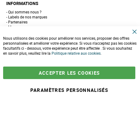
INFORMATIONS
Qui sommes nous ?
Labels de nos marques
Partenaires
Marques
Conseils et astuces
C
10 gestes pour l'environnement
Nous utilisons des cookies pour améliorer nos services, proposer des offres
l
Formulaire de contact
personnalisées et améliorer votre expérience. Si vous n'acceptez pas les cookies
o
facultatifs ci - dessous, votre expérience peut être affectée . Si vous souhaitez
s
e
en savoir plus, veuillez lire la
LIVRAISONS & PAIEMENT
Politique relative aux cookies
.
C
o
Assistance client
o
Paiement sécurisé
k
Commandes et retours
ACCEPTER LES COOKIES
i
Livraison
e
Espace PRO
B
a
PARAMÈTRES PERSONNALISÉS
r
-
+
29,90 €
A
j
© 2025 Maison Ecolo.com. Tous droits réservés.
o
Conditions générales
Mentions
Politique protection des
Plan du
u
de ventes
légales
données
site
t