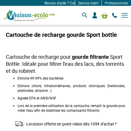
Besoin d'aide ? Contactez-nous à: infos@maison-ec
Service client
Professionnels
B
S
Mon panier
a
e
s
c
c
o
u
Cartouche de recharge gourde Sport bottle
l
n
e
n
r
e
l
c
a
Cartouche de recharge pour
gourde filtrante
Sport
n
t
Bottle. Idéale pour filtrer l'eau des lacs, des torrents
a
e
v
et du robinet.
r
i
Elimine 99.99% des bactéries
g
a
Elimine chlore, trihalométhanes, produits chimiques (herbicides,
t
pesticides, atrazine...).
i
o
Agréée EPA et ANSI/NSF
n
Lors de la première utilisation de la cartouche, remplir la gourde puis
vider l'eau afin de stabiliser les composants filtrants
Livraison offerte en point relais dès 109€ d'achat *