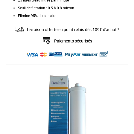
25 litres d'eau filtrée par minute
Seuil de filtration : 0.5 à 0.8 micron
Élimine 95% du calcaire
Livraison offerte en point relais dès 109€ d'achat *
Paiements sécurisés
S
k
i
p
t
o
t
h
e
e
n
d
o
f