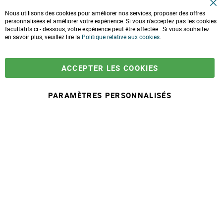
Conseils et astuces
C
10 gestes pour l'environnement
Nous utilisons des cookies pour améliorer nos services, proposer des offres
l
Formulaire de contact
personnalisées et améliorer votre expérience. Si vous n'acceptez pas les cookies
o
facultatifs ci - dessous, votre expérience peut être affectée . Si vous souhaitez
s
e
en savoir plus, veuillez lire la
LIVRAISONS & PAIEMENT
Politique relative aux cookies
.
C
o
Assistance client
o
Paiement sécurisé
k
Commandes et retours
ACCEPTER LES COOKIES
i
Livraison
e
Espace PRO
B
a
PARAMÈTRES PERSONNALISÉS
r
-
+
54,90 €
A
j
© 2025 Maison Ecolo.com. Tous droits réservés.
o
Conditions générales
Mentions
Politique protection des
Plan du
u
de ventes
légales
données
site
t
e
r
a
u