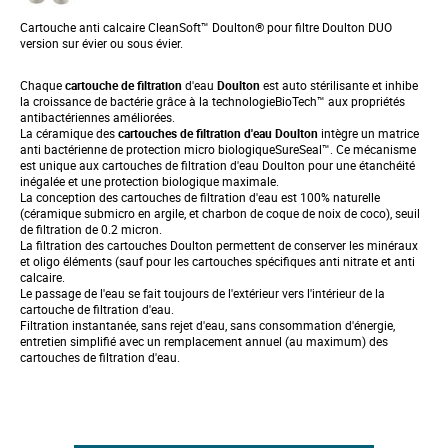
Cartouche anti calcaire CleanSoft™ Doulton® pour filtre Doulton DUO
version sur évier ou sous évier.
Chaque
cartouche de filtration
d'eau
Doulton
est auto stérilisante et inhibe
la croissance de bactérie grâce à la technologie
BioTech™
aux propriétés
antibactériennes améliorées.
La céramique des
cartouches de filtration d'eau
Doulton
intègre un matrice
anti bactérienne de protection micro biologique
SureSeal™
. Ce mécanisme
est unique aux cartouches de filtration d'eau Doulton pour une étanchéité
inégalée et une protection biologique maximale.
La conception des cartouches de filtration d'eau est 100% naturelle
(céramique submicro en argile, et charbon de coque de noix de coco), seuil
de filtration de 0.2 micron.
La filtration des cartouches Doulton permettent de conserver les minéraux
et oligo éléments (sauf pour les cartouches spécifiques anti nitrate et anti
calcaire.
Le passage de l'eau se fait toujours de l'extérieur vers l'intérieur de la
cartouche de filtration d'eau.
Filtration instantanée, sans rejet d'eau, sans consommation d'énergie,
entretien simplifié avec un remplacement annuel (au maximum) des
cartouches de filtration d'eau.