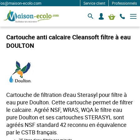
nfos@maison-ecolo.com
Service client
Professionnels
B
S
Mon panier
a
e
s
c
c
o
u
Cartouche anti calcaire Cleansoft filtre à eau
l
n
e
DOULTON
n
r
e
l
c
a
n
t
a
e
v
r
i
g
a
Cartouche de filtration d'eau Sterasyl pour filtre à
t
i
eau pure Doulton. Cette cartouche permet de filtrer
o
le calcaire. Agréé NSF, WRAS, WQA le filtre eau
n
pure Doulton et ses cartouches STERASYL sont
agréés NSF standard 42 reconnu en équivalence
par le CSTB français.