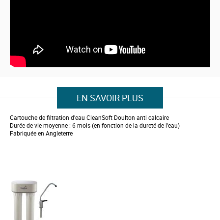
g
o
f
t
h
e
i
m
a
g
e
s
EN SAVOIR PLUS
g
a
l
Cartouche de filtration d'eau CleanSoft Doulton anti calcaire
l
Durée de v
ie moyenne : 6 mois (en fonction de la dureté de l'eau)
e
Fabriquée en Angleterre
r
y