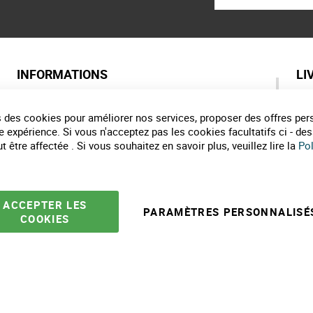
INFORMATIONS
LI
Qui sommes nous ?
As
Labels de nos marques
Pa
 des cookies pour améliorer nos services, proposer des offres per
Partenaires
Co
e expérience. Si vous n'acceptez pas les cookies facultatifs ci - de
Marques
Li
 être affectée . Si vous souhaitez en savoir plus, veuillez lire la
Pol
Conseils et astuces
E
10 gestes pour l'environnement
Formulaire de contact
ACCEPTER LES
PARAMÈTRES PERSONNALISÉ
COOKIES
e ventes
Mentions légales
Politique protection des données
Plan du site