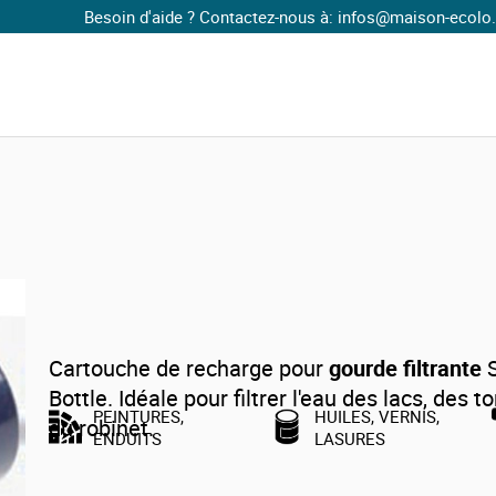
Besoin d'aide ? Contactez-nous à: infos@maison-ecolo.com
rdes
Cartouche de recharge gourde Sport bottle
Cartouche de recharge gourde Sport
Cartouche de recharge pour
gourde filtrante
S
Bottle. Idéale pour filtrer l'eau des lacs, des t
PEINTURES,
HUILES, VERNIS,
du robinet.
ENDUITS
LASURES
Elimine 99.99% des bactéries
Elimine chlore, trihalométhanes, produits chimiques