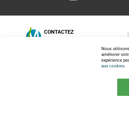
CONTACTEZ
MAISON-ECOLO.COM
Nous utilisons
Horaires téléphonique :
9h30-12h et 14h-18h
améliorer votr
expérience peut
0482317461
aux cookies
.
infos@maison-ecolo.com
© 2025 Maison Ecolo.com. Tous droits réservés.
Conditions générales d