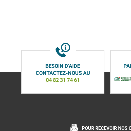
y
BESOIN D'AIDE
PA
CONTACTEZ-NOUS AU
04 82 31 74 61
POUR RECEVOIR NOS 