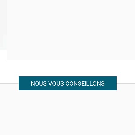
pesticides, atrazine...).
Agréée EPA et ANSI/NSF
Lors de la première utilisation de la cartouche, remp
puis vider l'eau afin de stabiliser les composants filtra
NOUS VOUS CONSEILLONS