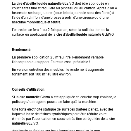
l
La
cire d'abeille liquide naturelle
GLEIVO doit être appliquée en
e
couche très fine et régulière au pinceau ou au chiffon. Après 2 ou 4
r
heures de séchage, lustrer (pour le bois, dans le sens des fibres) à
y
l'aide d'un chiffon, d'une brosse à polir, d'une cireuse ou d´une
machine monodisque et feutre.
L'entretien se fera 1 ou 2 fois par an, selon la sollicitation de la
surface, en appliquant de la
cire d'abeille liquide naturelle
GLEIVO.
Rendement:
En première application 25 m²au litre. Rendement variable
l'absorption du support. Faire un essai préalable !
En version entretien des meubles : le rendement augmente
fortement soit 100 m² au litre environ.
Conseils d'utilisation:
Si la
cire naturelle Gleivo
a été appliquée en couche trop épaisse, le
polissage/lustrage ne pourra se faire qu’à la machine.
Une forte électricité statique de surfaces traitées par ex. avec des
laques à base de résines synthétiques peut être réduite voire
éliminée par l’application en couche très fine et régulière de la
cire
naturelle
GLEIVO.
Appliquée en finition sur les décorations murales, la
cire