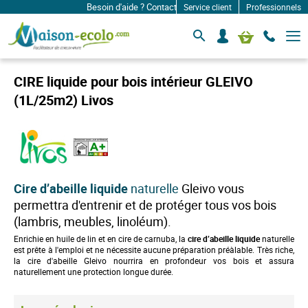
Besoin d'aide ? Contactez-nous à: infos@maison-ecolo.co
Service client
Professionnels
B
S
Mon panier
a
e
s
c
c
o
u
CIRE liquide pour bois intérieur GLEIVO
l
n
e
(1L/25m2) Livos
n
r
e
l
c
a
n
t
a
e
v
r
i
g
Cire
d’abeille liquide
naturelle
Gleivo vous
a
permettra d'entrenir et de protéger tous vos bois
t
i
(lambris, meubles, linoléum).
o
Enrichie en huile de lin et en cire de carnuba, la
cire
d’abeille liquide
naturelle
n
est prête à l'emploi et ne nécessite aucune préparation préàlable. Très riche,
la cire d'abeille Gleivo nourrira en profondeur vos bois et assura
naturellement une protection longue durée.