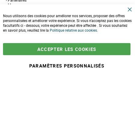
Partenaires
Marques
Conseils et astuces
C
10 gestes pour l'environnement
Nous utilisons des cookies pour améliorer nos services, proposer des offres
l
Formulaire de contact
personnalisées et améliorer votre expérience. Si vous n'acceptez pas les cookies
o
facultatifs ci - dessous, votre expérience peut être affectée . Si vous souhaitez
s
e
en savoir plus, veuillez lire la
LIVRAISONS & PAIEMENT
Politique relative aux cookies
.
C
o
Assistance client
o
Paiement sécurisé
k
Commandes et retours
ACCEPTER LES COOKIES
i
Livraison
e
Espace PRO
B
a
PARAMÈTRES PERSONNALISÉS
r
À partir de
-
+
19,90 €
A
j
© 2025 Maison Ecolo.com. Tous droits réservés.
o
Conditions générales
Mentions
Politique protection des
Plan du
u
de ventes
légales
données
site
t
e
r
a