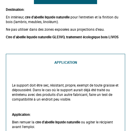
t
o
t
Destination:
h
En intérieur,
cire d'abeille liquide naturelle
pour l'entretien et la finition du
e
bois (lambris, meubles, linoléum).
b
e
Ne pas utiliser dans des zones exposées aux projections d'eau.
g
Cire
d’abeille liquide
naturelle GLEIVO, traitement écologique bois LIVOS
i
n
n
i
n
g
APPLICATION
o
f
t
h
e
Le support doit être sec, résistant, propre, exempt de toute graisse et
i
dépoussiéré. Dans le cas où le support aurait déjà été traité ou
m
entretenu avec des produits d'un autre fabricant, faire un test de
a
compatibilité à un endroit peu visible.
g
e
s
Application:
g
a
Bien remuer la
cire d'abeille liquide naturelle
ou agiter le récipient
l
avant l'emploi.