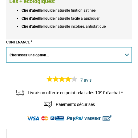
Les + écologiques:
Cire
d’abeille liquide
naturelle finition satinée
Cire
d’abeille liquide
naturelle facile à appliquer
Cire
d’abeille liquide
naturelle incolore, antistatique
CONTENANCE
7
avis
Livraison offerte en point relais dès 109€ d'achat *
Paiements sécurisés
S
k