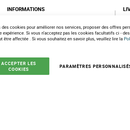
INFORMATIONS
LI
Qui sommes nous ?
As
Labels de nos marques
Pa
 des cookies pour améliorer nos services, proposer des offres per
Partenaires
Co
e expérience. Si vous n'acceptez pas les cookies facultatifs ci - de
Marques
Li
 être affectée . Si vous souhaitez en savoir plus, veuillez lire la
Pol
Conseils et astuces
E
10 gestes pour l'environnement
Formulaire de contact
ACCEPTER LES
PARAMÈTRES PERSONNALISÉ
COOKIES
e ventes
Mentions légales
Politique protection des données
Plan du site