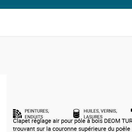
le à bois Deom Turbo
Clapet réglage air pour poêle à bois DEOM TURBO
Clapet réglage air pour poêle à boi
TURBO
PEINTURES,
HUILES, VERNIS,
ENDUITS
LASURES
Clapet réglage air pour pôle à bois DEOM TU
trouvant sur la couronne supérieure du poêl