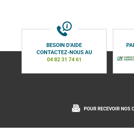
y
BESOIN D'AIDE
PA
CONTACTEZ-NOUS AU
04 82 31 74 61
POUR RECEVOIR NOS 