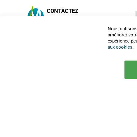
CONTACTEZ
MAISON-ECOLO.COM
Nous utilisons
Horaires téléphonique :
9h30-12h et 14h-18h
améliorer votr
expérience peut
0482317461
aux cookies
.
infos@maison-ecolo.com
© 2025 Maison Ecolo.com. Tous droits réservés.
Conditions générales d