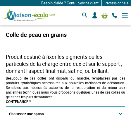
Besoin d'aide ? Contactez-nous à: infos@maison-ecolo
Service client
Professionnels
B
S
Mon panier
a
e
s
c
c
o
u
Colle de peau en grains
l
n
e
n
r
e
l
c
a
Produit destiné à fixer les pigments ou les
n
t
particules de la charge entre eux et sur le support ;
a
e
v
donnant l'aspect final mat, satiné, ou brillant.
r
i
Beaucoup de ces colles ont disparu du marché, remplacées par des
g
produits synthétiques nécessaires aux nouvelles méthodes de décoration.
a
Sensibles aux nécessités actuelles de la restauration et du retour aux
t
anciennes techniques nous vous proposons quelques unes de ces colles ou
i
gélatines les plus demandées.
o
CONTENANCE
n