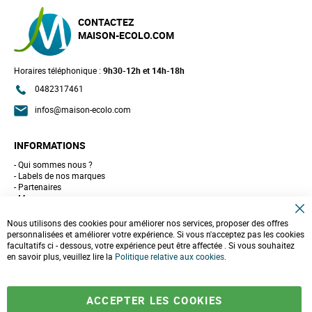
CONTACTEZ
MAISON-ECOLO.COM
Horaires téléphonique :
9h30-12h et 14h-18h
0482317461
infos@maison-ecolo.com
INFORMATIONS
Qui sommes nous ?
Labels de nos marques
Partenaires
Marques
Conseils et astuces
C
10 gestes pour l'environnement
Nous utilisons des cookies pour améliorer nos services, proposer des offres
l
Formulaire de contact
personnalisées et améliorer votre expérience. Si vous n'acceptez pas les cookies
o
facultatifs ci - dessous, votre expérience peut être affectée . Si vous souhaitez
s
e
en savoir plus, veuillez lire la
LIVRAISONS & PAIEMENT
Politique relative aux cookies
.
C
o
Assistance client
o
Paiement sécurisé
k
Commandes et retours
ACCEPTER LES COOKIES
i
Livraison