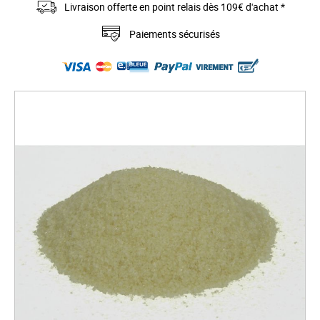
Livraison offerte en point relais dès 109€ d'achat *
Paiements sécurisés
S
k
i
p
t
o
t
h
e
e
n
d
o
f
t
h
e
i
m
a