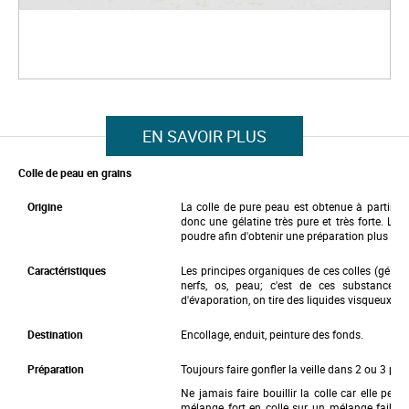
g
e
s
g
a
l
S
l
k
e
i
r
p
EN SAVOIR PLUS
y
t
o
t
Colle de peau en grains
h
e
Origine
La colle de pure peau est obtenue à partir de
b
donc une gélatine très pure et très forte. Le 
e
poudre afin d'obtenir une préparation plus rapi
g
i
Caractéristiques
Les principes organiques de ces colles (gélat
n
nerfs, os, peau; c'est de ces substances q
n
d'évaporation, on tire des liquides visqueux qui
i
n
g
Destination
Encollage, enduit, peinture des fonds.
o
f
Préparation
Toujours faire gonfler la veille dans 2 ou 3 par
t
h
Ne jamais faire bouillir la colle car elle perd
e
mélange fort en colle sur un mélange faible e