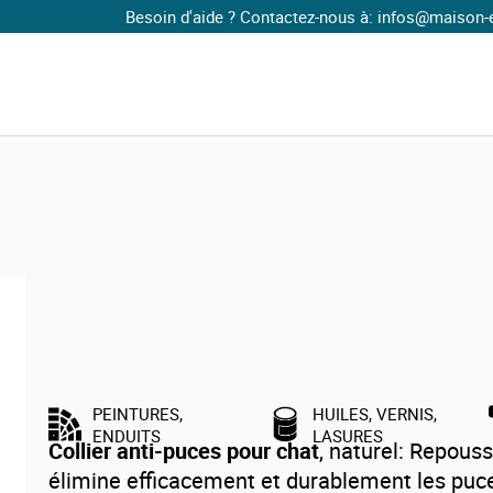
Besoin d'aide ? Contactez-nous à: infos@maison-ecol
ections animaux
Soins pour animaux
Collier anti-puces chat origine végétale VERLINA
Collier anti-puces chat origine végé
VERLINA
PEINTURES,
HUILES, VERNIS,
ENDUITS
LASURES
Collier anti-puces pour chat
, naturel: Repouss
élimine efficacement et durablement les puce