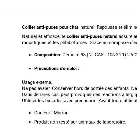
i
n
n
i
n
Collier anti-puces pour chat
, naturel: Repousse et élimin
g
Naturel et efficace, le
collier anti-puces naturel
assure a
o
moustiques et les phlébotomes. Grâce au complexe d'extr
f
t
Composition:
Géraniol 98 (N° CAS : 106-24-1) 2,5
h
e
i
Précautions d'emploi :
m
a
Usage externe.
g
Ne pas avaler. Conserver hors de portée des enfants. N
e
Dans de rares cas, peut provoquer des réactions allergi
s
Utiliser les biocides avec précaution. Avant toute utilisat
g
a
Couleur : Marron
l
Produit non testé sur animaux de laboratoire.
l
e
r