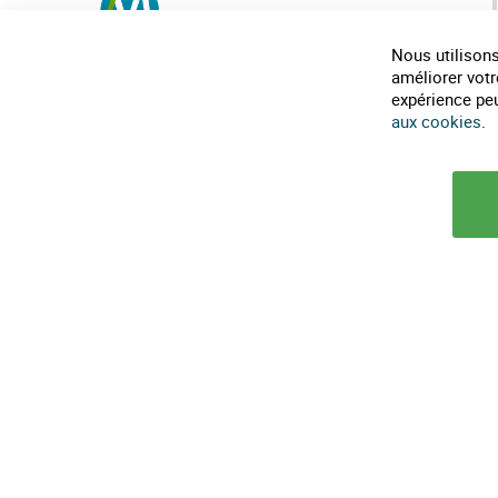
MAISON-ECOLO.COM
Nous utilisons
Horaires téléphonique :
9h30-12h et 14h-18h
améliorer votr
expérience peut
0482317461
aux cookies
.
infos@maison-ecolo.com
© 2025 Maison Ecolo.com. Tous droits réservés.
Conditions générales d