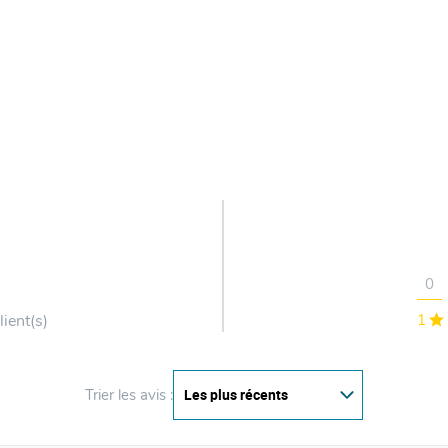
0
lient(s)
1
Trier les avis :