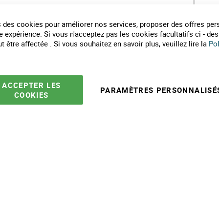
Qui sommes nous ?
As
Labels de nos marques
Pa
 des cookies pour améliorer nos services, proposer des offres per
Partenaires
Co
e expérience. Si vous n'acceptez pas les cookies facultatifs ci - de
Marques
Li
 être affectée . Si vous souhaitez en savoir plus, veuillez lire la
Pol
Conseils et astuces
E
10 gestes pour l'environnement
Formulaire de contact
ACCEPTER LES
PARAMÈTRES PERSONNALISÉ
COOKIES
e ventes
Mentions légales
Politique protection des données
Plan du site