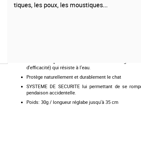
tiques, les poux, les moustiques...
Naturel et efficace, le
collier anti-puces naturel
assure 
toutes races une protection maximale contre les piqûres
tels que les puces, les tiques, les moustiques et les phlé
au complexe d'extraits végétaux qui agissent très efficaceme
durablement les chats en repoussant et éloignant les parasi
Collier anti-puces naturel
pour toutes les tailles et
races de chats
Collier anti-puces naturel
collier très longue d
d'efficacité) qui résiste à l'eau.
Protège naturellement et durablement le chat
SYSTEME DE SECURITE lui permettant de se romp
pendaison accidentelle.
Poids: 30g / longueur réglabe jusqu'à 35 cm