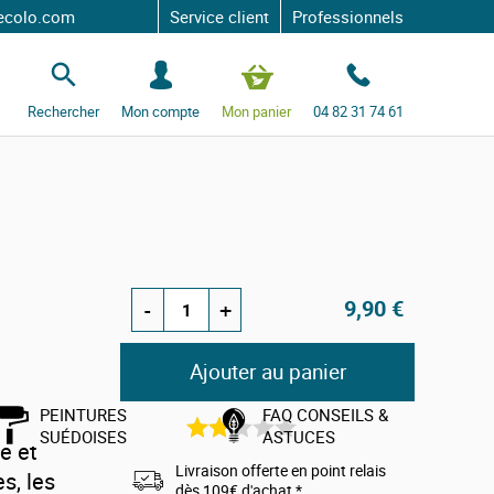
o.com
Service client
Professionnels
S
e
c
Rechercher
Mon compte
Mon panier
04 82 31 74 61
o
n
n
e
c
t
e
r
tale
9,90 €
-
+
Ajouter au panier
PEINTURES
FAQ CONSEILS &
1
avis
SUÉDOISES
ASTUCES
e et
Livraison offerte en point relais
s, les
dès 109€ d'achat *