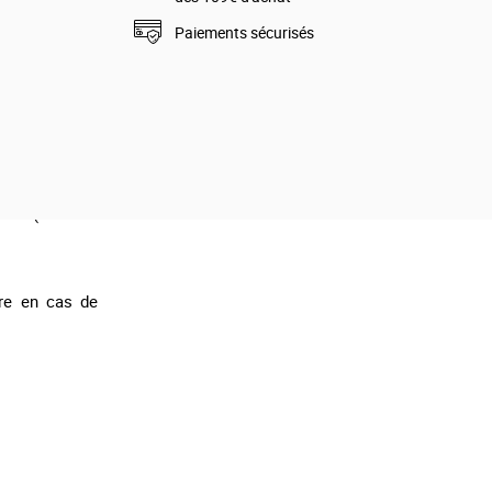
Paiements sécurisés
aux chats de
 des insectes
botomes. Grâce
nt, il protège
tes.
 à toutes les
urée (4 mois
re en cas de