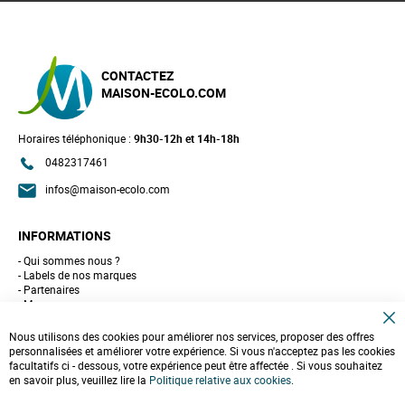
CONTACTEZ
MAISON-ECOLO.COM
Horaires téléphonique :
9h30-12h et 14h-18h
0482317461
infos@maison-ecolo.com
INFORMATIONS
Qui sommes nous ?
Labels de nos marques
Partenaires
Marques
Conseils et astuces
C
10 gestes pour l'environnement
Nous utilisons des cookies pour améliorer nos services, proposer des offres
l
Formulaire de contact
personnalisées et améliorer votre expérience. Si vous n'acceptez pas les cookies
o
facultatifs ci - dessous, votre expérience peut être affectée . Si vous souhaitez
s
e
en savoir plus, veuillez lire la
LIVRAISONS & PAIEMENT
Politique relative aux cookies
.
C