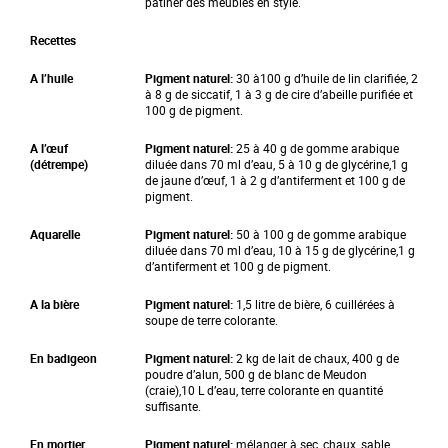
patiner des meubles en style.
Recettes
A l’huile
Pigment naturel:
30 à100 g d’huile de lin clarifiée, 2
à 8 g de siccatif, 1 à 3 g de cire d’abeille purifiée et
100 g de pigment.
A l’œuf
Pigment naturel:
25 à 40 g de gomme arabique
(détrempe)
diluée dans 70 ml d’eau, 5 à 10 g de glycérine,1 g
de jaune d’œuf, 1 à 2 g d’antiferment et 100 g de
pigment.
Aquarelle
Pigment naturel:
50 à 100 g de gomme arabique
diluée dans 70 ml d’eau, 10 à 15 g de glycérine,1 g
d’antiferment et 100 g de pigment.
A la bière
Pigment naturel:
1,5 litre de bière, 6 cuillérées à
soupe de terre colorante.
En badigeon
Pigment naturel:
2 kg de lait de chaux, 400 g de
poudre d’alun, 500 g de blanc de Meudon
(craie),10 L d’eau, terre colorante en quantité
suffisante.
En mortier
Pigment naturel:
mélanger à sec, chaux, sable,