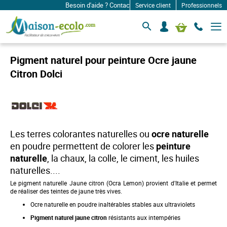
Besoin d'aide ? Contactez-nous à: infos@maison-ecolo.c
Service client
Professionnels
B
S
Mon panier
a
e
s
c
c
o
u
Pigment naturel pour peinture Ocre jaune
l
n
e
Citron Dolci
n
r
e
l
c
a
n
t
a
e
v
r
i
Les terres colorantes naturelles ou
ocre naturelle
g
a
en poudre permettent de colorer les
peinture
t
naturelle
, la chaux, la colle, le ciment, les huiles
i
o
naturelles....
n
Le pigment naturelle Jaune citron (Ocra Lemon) provient d'Italie et permet
de réaliser des teintes de jaune très vives.
Ocre naturelle en poudre inaltérables stables aux ultraviolets
Pigment naturel jaune citron
résistants aux intempéries