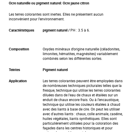
l
Ocre naturelle ou pigment naturel: Ocre jaune citron
e
r
Les terres colorantes sont inertes. Elles ne présentent aucun
y
inconvénient pour l’environnement.
Caractéristiques
pigment naturel /
PH : 3.5 à 6.
Composition
Oxydes minéraux d’origine naturelle (céladonites,
limonites, hématites, magnésites) variablement
combinés selon les différentes sortes.
Teintes
Pigment naturel
Application
Les terres colorantes peuvent être employées dans
de nombreuses techniques picturales telles que la
fresque, technique qui utilise les terres colorantes
diluées dans de l'eau de chaux et étalées sur un
enduit de chaux encore frais. Ou à l’encaustique,
technique qui utilise les couleurs étalées à chaud
avec des liants à base de cire. On peut les utiliser
avec d'autres liants : chaux, colle animale, caséine,
huiles végétales, liants synthétiques. Elles sont
particulièrement utilisées pour la coloration des
façades dans les centres historiques et pour