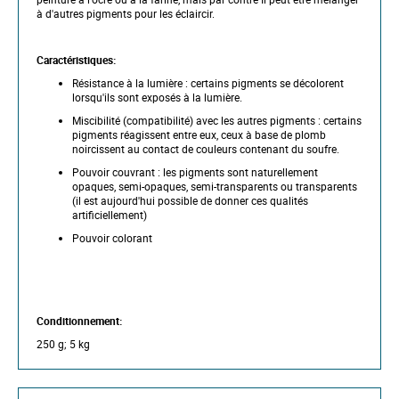
f
à d'autres pigments pour les éclaircir.
t
h
e
Caractéristiques:
i
m
Résistance à la lumière : certains pigments se décolorent
a
lorsqu'ils sont exposés à la lumière.
g
Miscibilité (compatibilité) avec les autres pigments : certains
e
pigments réagissent entre eux, ceux à base de plomb
s
noircissent au contact de couleurs contenant du soufre.
g
a
Pouvoir couvrant : les pigments sont naturellement
l
opaques, semi-opaques, semi-transparents ou transparents
l
(il est aujourd'hui possible de donner ces qualités
e
artificiellement)
r
y
Pouvoir colorant
Conditionnement:
250 g; 5 kg