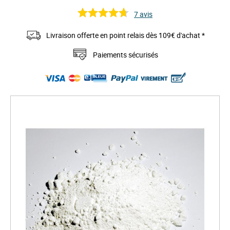
7
avis
Livraison offerte en point relais dès 109€ d'achat *
Paiements sécurisés
S
k
i
p
t
o
t
h
e
e
n
d
o
f
t
h