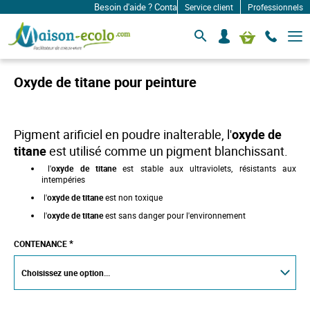
Besoin d'aide ? Contactez-nous à: infos@maison-ecolo.
Service client
Professionnels
B
S
Mon panier
a
e
s
c
c
o
u
Oxyde de titane pour peinture
l
n
e
n
r
e
l
c
a
Pigment arificiel en poudre inalterable, l'
oxyde de
n
t
titane
est utilisé comme un pigment blanchissant.
a
e
v
l'
oxyde de titane
est stable aux ultraviolets, résistants aux
r
i
intempéries
g
a
l'
oxyde de titane
est non toxique
t
l'
oxyde de titane
est sans danger pour l'environnement
i
o
n
CONTENANCE