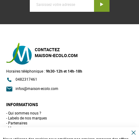
Inscription
CONTACTEZ
MAISON-ECOLO.COM
Horaires téléphonique :
9h30-12h et 14h-18h
0482317461
infos@maison-ecolo.com
INFORMATIONS
Qui sommes nous ?
Labels de nos marques
Partenaires
Marques
Conseils et astuces
C
10 gestes pour l'environnement