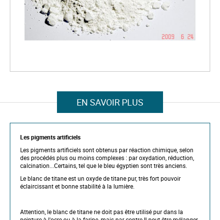
e
i
m
a
g
e
s
g
a
l
S
l
k
e
i
r
p
EN SAVOIR PLUS
y
t
o
t
h
Les pigments artificiels
e
b
Les pigments artificiels sont obtenus par réaction chimique, selon
e
des procédés plus ou moins complexes : par oxydation, réduction,
g
calcination...Certains, tel que le bleu égyptien sont très anciens.
i
n
Le blanc de titane est un oxyde de titane pur, très fort pouvoir
n
éclaircissant et bonne stabilité à la lumière.
i
n
g
Attention, le blanc de titane ne doit pas être utilisé pur dans la
o
peinture à l'ocre ou à la farine, mais par contre Il peut être mélanger