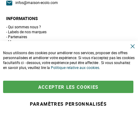
infos@maison-ecolo.com
INFORMATIONS
Qui sommes nous ?
Labels de nos marques
Partenaires
Marques
Conseils et astuces
C
10 gestes pour l'environnement
Nous utilisons des cookies pour améliorer nos services, proposer des offres
l
Formulaire de contact
personnalisées et améliorer votre expérience. Si vous n'acceptez pas les cookies
o
facultatifs ci - dessous, votre expérience peut être affectée . Si vous souhaitez
s
e
en savoir plus, veuillez lire la
LIVRAISONS & PAIEMENT
Politique relative aux cookies
.
C
o
Assistance client
o
Paiement sécurisé
k
Commandes et retours
ACCEPTER LES COOKIES
i
Livraison
e
Espace PRO
B
a
PARAMÈTRES PERSONNALISÉS
r
© 2025 Maison Ecolo.com. Tous droits réservés.
Conditions générales
Mentions
Politique protection des
Plan du