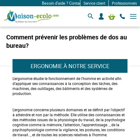
Besoin d'aide ? Contactez-nous à: infos@maison-ecolo
Service client
Professionnels
B
S
Mon panier
a
e
s
c
c
o
u
Comment prévenir les problèmes de dos au
l
n
e
bureau?
n
r
e
l
c
a
n
t
ERGONOMIE À NOTRE SERVICE
a
e
v
r
L'ergonomie étudie le fonctionnement de l'homme en activité afin
i
d’appliquer ses connaissances à la conception des tâches, des
g
machines, des outillages, des bâtiments et des systèmes de
a
production.
t
i
o
n
L'ergonomie concerne plusieurs domaines et se définit par l'objectif
à atteindre et non par la méthode. Elle utilise des connaissances et
des méthodes issues de la physiologie du travail, de la psychologie
cognitive comme la mémoire, l’attention, l’apprentissage…, de la
psychophysiologie comme la vigilance, les postures, les conditions
de travail…, et de toutes les sciences relatives à l'homme.