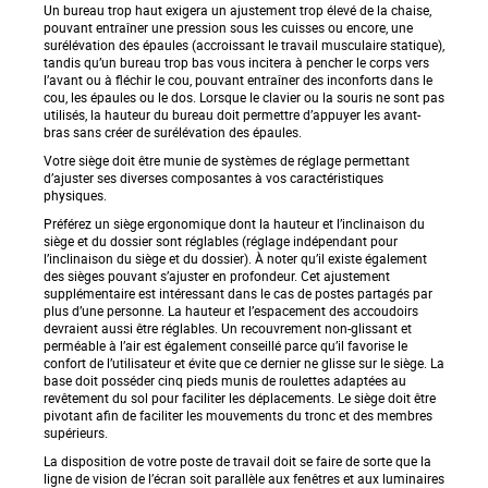
Un bureau trop haut exigera un ajustement trop élevé de la chaise,
pouvant entraîner une pression sous les cuisses ou encore, une
surélévation des épaules (accroissant le travail musculaire statique),
tandis qu’un bureau trop bas vous incitera à pencher le corps vers
l’avant ou à fléchir le cou, pouvant entraîner des inconforts dans le
cou, les épaules ou le dos. Lorsque le clavier ou la souris ne sont pas
utilisés, la hauteur du bureau doit permettre d’appuyer les avant-
bras sans créer de surélévation des épaules.
Votre siège doit être munie de systèmes de réglage permettant
d’ajuster ses diverses composantes à vos caractéristiques
physiques.
Préférez un siège ergonomique dont la hauteur et l’inclinaison du
siège et du dossier sont réglables (réglage indépendant pour
l’inclinaison du siège et du dossier). À noter qu’il existe également
des sièges pouvant s’ajuster en profondeur. Cet ajustement
supplémentaire est intéressant dans le cas de postes partagés par
plus d’une personne. La hauteur et l’espacement des accoudoirs
devraient aussi être réglables. Un recouvrement non-glissant et
perméable à l’air est également conseillé parce qu’il favorise le
confort de l’utilisateur et évite que ce dernier ne glisse sur le siège. La
base doit posséder cinq pieds munis de roulettes adaptées au
revêtement du sol pour faciliter les déplacements. Le siège doit être
pivotant afin de faciliter les mouvements du tronc et des membres
supérieurs.
La disposition de votre poste de travail doit se faire de sorte que la
ligne de vision de l’écran soit parallèle aux fenêtres et aux luminaires