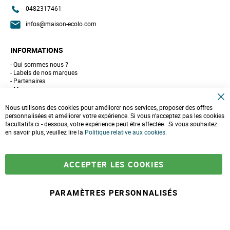
0482317461
infos@maison-ecolo.com
INFORMATIONS
Qui sommes nous ?
Labels de nos marques
Partenaires
Marques
Conseils et astuces
C
10 gestes pour l'environnement
Nous utilisons des cookies pour améliorer nos services, proposer des offres
l
Formulaire de contact
personnalisées et améliorer votre expérience. Si vous n'acceptez pas les cookies
o
facultatifs ci - dessous, votre expérience peut être affectée . Si vous souhaitez
s
e
en savoir plus, veuillez lire la
LIVRAISONS & PAIEMENT
Politique relative aux cookies
.
C
o
Assistance client
o
Paiement sécurisé
k
Commandes et retours
ACCEPTER LES COOKIES
i
Livraison
e
Espace PRO
B
a
PARAMÈTRES PERSONNALISÉS
r