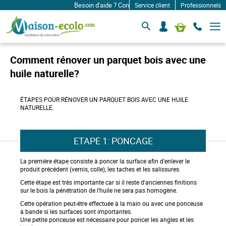
Besoin d'aide ? Contactez-nous à: infos@maison-ecol
Service client
Professionnels
B
S
Mon panier
a
e
s
c
c
o
u
Comment rénover un parquet bois avec une
l
n
e
huile naturelle?
n
r
e
l
c
a
ÉTAPES POUR RÉNOVER UN PARQUET BOIS AVEC UNE HUILE
n
t
NATURELLE.
a
e
v
r
i
g
ETAPE 1: PONCAGE
a
t
i
La première étape consiste à poncer la surface afin d'enlever le
o
produit précédent (vernis, colle), les taches et les salissures.
n
Cette étape est très importante car si il reste d'anciennes finitions
sur le bois la pénétration de l'huile ne sera pas homogène.
Cette opération peut-être effectuée à la main ou avec une ponceuse
à bande si les surfaces sont importantes.
Une petite ponceuse est nécessaire pour poncer les angles et les