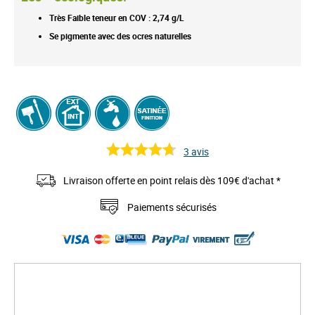
Très Faible teneur en COV : 2,74 g/L
Se pigmente avec des ocres naturelles
3
avis
Livraison offerte en point relais dès 109€ d'achat *
Paiements sécurisés
S
k
i
p
t