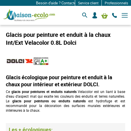
Besoin d'aide ? Contactez-nous à: infos@maison-ecolo.com
Service client
Professionnels
B
S
Mon panier
a
e
s
c
c
o
u
Glacis pour peinture et enduit à la chaux
l
n
e
Int/Ext Velacolor 0.8L Dolci
n
r
e
l
c
a
n
t
a
e
v
r
i
Glacis écologique pour peinture et enduit à la
g
a
chaux pour intérieur et extérieur DOLCI.
t
Ce
glacis pour peintures et
enduits naturels
Velacolor est un liant à base
i
d'eau d’aspect mat qui exalte les couleurs des enduits et terres naturelles.
o
Le
glacis pour peintures ou enduits naturels
est hydrofuge et est
n
recommandé pour la décoration des surfaces murales extérieures et
intérieures à la chaux.
Les + écologiques: