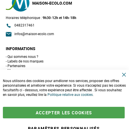
MAISON-ECOLO.COM
Horaires téléphonique :
9h30-12h et 14h-18h
0482317461
infos@maison-ecolo.com
INFORMATIONS
Qui sommes nous ?
Labels de nos marques
Partenaires
Marques
Conseils et astuces
C
10 gestes pour l'environnement
Nous utilisons des cookies pour améliorer nos services, proposer des offres
l
Formulaire de contact
personnalisées et améliorer votre expérience. Si vous n'acceptez pas les cookies
o
facultatifs ci - dessous, votre expérience peut être affectée . Si vous souhaitez
s
e
en savoir plus, veuillez lire la
LIVRAISONS & PAIEMENT
Politique relative aux cookies
.
C
o
Assistance client
o
Paiement sécurisé
k
Commandes et retours
ACCEPTER LES COOKIES
i
Livraison
e
Espace PRO
B
a
PARAMÈTRES PERSONNALISÉS