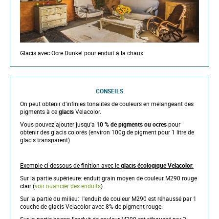
Glacis avec Ocre Dunkel pour enduit à la chaux.
CONSEILS
On peut obtenir d’infinies tonalités de couleurs en mélangeant des
pigments à ce
glacis
Velacolor.
Vous pouvez ajouter jusqu'a
10 % de pigments ou ocres
pour
obtenir des glacis colorés (environ 100g de pigment pour 1 litre de
glacis transparent)
Exemple ci-dessous de finition avec le
glacis écologique Velacolor
:
Sur la partie supérieure: enduit grain moyen de couleur M290 rouge
clair (
voir nuancier des enduits
)
Sur la partie du milieu: l'enduit de couleur M290 est réhaussé par 1
couche de glacis Velacolor avec 8% de pigment rouge.
Sur la partie basse: l'enduit de couleur M290 est réhaussé par 2