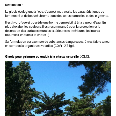
o
t
Destination :
h
Le glacis écologique à l'eau, d’aspect mat, exalte les caractéristiques de
e
luminosité et de beauté chromatique des terres naturelles et des pigments.
b
e
Il est hydrofuge et possède une bonne perméabilité à la vapeur d’eau. En
g
plus d'exalter les couleurs, il est recommandé pour la protection et la
i
décoration des surfaces murales extérieures et intérieures (peintures
n
naturelles, enduits à la chaux...).
n
Sa formulation est exempte de substances dangereuses, à très faible teneur
i
en composés organiques volatiles (COV) : 2,74g/L
n
g
o
Glacis po
ur peinture ou enduit à la chaux naturelle
DOLCI.
f
t
h
e
i
m
a
g
e
s
g
a
l
l