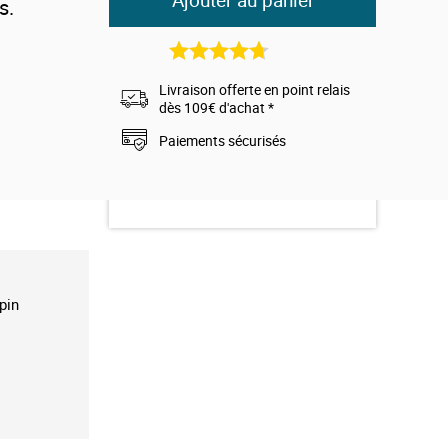
Ajouter au panier
s.
isé au four et
3
avis
sine naturelle
n de pin
est
Livraison offerte en point relais
nel scandinave
dès 109€ d'achat *
Paiements sécurisés
pin