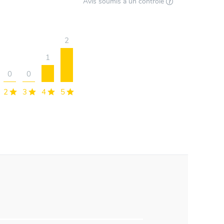
Avis soumis à un contrôle
2
1
0
0
2
3
4
5