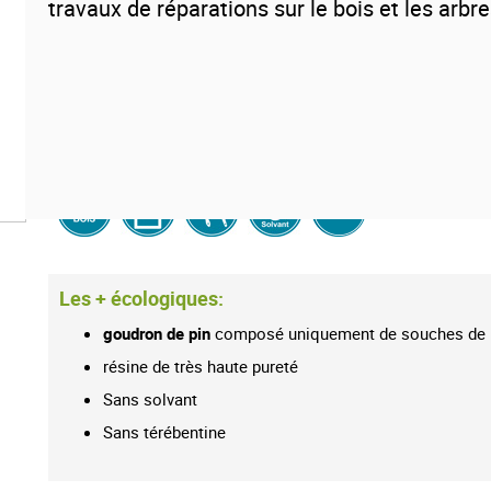
travaux de réparations sur le bois et les arbre
Composé de souches de pin, notre
goudron de pin
est réal
permet d'obtenir une résine d
'
une excellente pureté. Cette ré
est extrêmement protectrice pour les bois. Le
goudro
également appelé
goudon de Norvège
. Produit tradition
non toxique (aucun solvant n'est rajouté).
Les + écologiques:
goudron de pin
composé uniquement de souches de 
résine de très haute pureté
Sans solvant
Sans térébentine