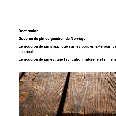
i
n
n
i
n
g
Destination:
o
f
Goudron de pin ou goudron de Norvège.
t
Le
goudron de pin
s'applique sur les bois en extérieur: b
h
l'humidité...
e
i
Le
goudron de pin
est une fabrication naturelle et millén
m
a
g
e
s
g
a
l
l
e
r