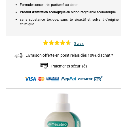
Formule concentrée parfumé au citron
Produit d'entretien écologique
en bidon recyclable économique
sans substance toxique, sans tensioactif et solvant d'origine
chimique
3
avis
Livraison offerte en point relais dès 109€ d'achat *
Paiements sécurisés
S
k
i
p
t
o
t
h