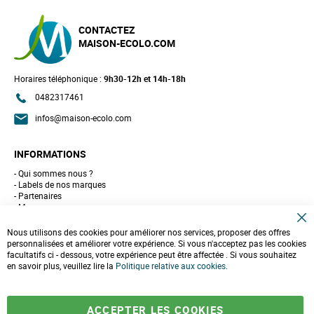
CONTACTEZ
MAISON-ECOLO.COM
Horaires téléphonique :
9h30-12h et 14h-18h
0482317461
infos@maison-ecolo.com
INFORMATIONS
Qui sommes nous ?
Labels de nos marques
Partenaires
Marques
Conseils et astuces
C
10 gestes pour l'environnement
Nous utilisons des cookies pour améliorer nos services, proposer des offres
l
Formulaire de contact
personnalisées et améliorer votre expérience. Si vous n'acceptez pas les cookies
o
facultatifs ci - dessous, votre expérience peut être affectée . Si vous souhaitez
s
e
en savoir plus, veuillez lire la
LIVRAISONS & PAIEMENT
Politique relative aux cookies
.
C
o
Assistance client
o
Paiement sécurisé
k
Commandes et retours
ACCEPTER LES COOKIES