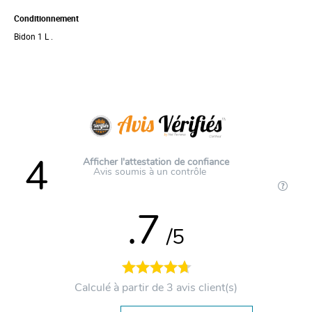
Conditionnement
Bidon 1 L .
4
Afficher l'attestation de confiance
Avis soumis à un contrôle
.7
/5
Calculé à partir de 3 avis client(s)