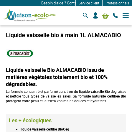
Besoin d'aide ? Contactez-nous à: infos@maison-ecolo
Service client
Professionnels
B
S
Mon panier
a
e
s
c
c
o
u
Liquide vaisselle bio à main 1L ALMACABIO
l
n
e
n
r
e
l
c
a
n
t
a
e
Liquide vaisselle Bio ALMACABIO issu de
v
r
i
matières végétales totalement bio et 100%
g
dégradables.
a
t
La formule concentré et parfumé au citron du
liquide vaisselle Bio
dégraisse
i
et nettoie tous types de vaisselles sales. Sa formule naturelle
certifiée Bio
o
protègera votre peau et laissera vos mains douces et hydratées.
n
Les + écologiques:
liquide vaisselle certifié BioCeq