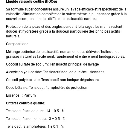
Liquide vaisselle certifié BIOCeq
g
i
Sa formule super concentrée assure un lavage efficace et respectueux de la
n
vaisselle : élimination complète de la saleté même la plus tenace grâce à la
n
nouvelle composition des différents tensioactifs naturels.
i
n
Protection de la peau et des ongles pendant le lavage : les mains restent
g
douces et hydratées grâce à la douceur particulière des principes actifs
o
naturels.
f
Composition:
t
h
Mélange optimisé de tensioactifs non anioniques dérivés d'huiles et de
e
graisses naturelles facilement, rapidement et entièrement biodégradables.
i
m
Coccoil sulfate de sodium: Tensioactif principal de lavage
a
Alcoyle polyglucoside: Tensioactif non ionique émulsionnant
g
e
Coccoil polyétoxilate: Tensioactif non ionique dégraissant
s
Coco bétaine: Tensioactif amphotère de protection
g
a
Essence : Parfum
l
l
Critères contrôle qualité:
e
Tensioactifs anioniques: 14 ± 0.5 %
r
y
Tensioactifs non ioniques: 3 ± 0.5 %
Tensioactifs amphotères: 1 ± 0.1 %