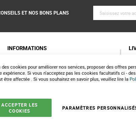
CONSEILS ET NOS BONS PLANS
INFORMATIONS
LI
Qui sommes nous ?
As
Labels de nos marques
Pa
 des cookies pour améliorer nos services, proposer des offres per
Partenaires
Co
e expérience. Si vous n'acceptez pas les cookies facultatifs ci - de
Marques
Li
 être affectée . Si vous souhaitez en savoir plus, veuillez lire la
Pol
Conseils et astuces
E
10 gestes pour l'environnement
Formulaire de contact
ACCEPTER LES
PARAMÈTRES PERSONNALISÉ
COOKIES
e ventes
Mentions légales
Politique protection des données
Plan du site