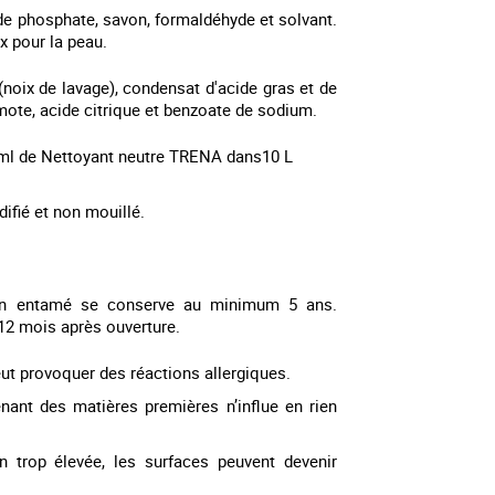
e phosphate, savon, formaldéhyde et solvant.
x pour la peau.
(noix de lavage), condensat d'acide gras et de
ote, acide citrique et benzoate de sodium.
ml de Nettoyant neutre TRENA dans10 L
ifié et non mouillé.
on entamé se conserve au minimum 5 ans.
 12 mois après ouverture.
ut provoquer des réactions allergiques.
nant des matières premières n’influe en rien
n trop élevée, les surfaces peuvent devenir