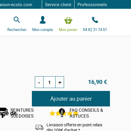
ecolo.com
Service client
Professionnels
S
e
c
Rechercher
Mon compte
Mon panier
04 82 31 74 61
o
n
n
e
c
t
e
r
OS
16,90 €
-
+
Ajouter au panier
PEINTURES
FAQ CONSEILS &
yage de
1
avis
SUÉDOISES
ASTUCES
Livraison offerte en point relais
e utilisé sur
dès 109€ d'achat *