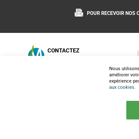
POUR RECEVOIR NOS 
CONTACTEZ
MAISON-ECOLO.COM
Nous utilisons
Horaires téléphonique :
9h30-12h et 14h-18h
améliorer votr
expérience peut
0482317461
aux cookies
.
infos@maison-ecolo.com
© 2025 Maison Ecolo.com. Tous droits réservés.
Conditions générales d