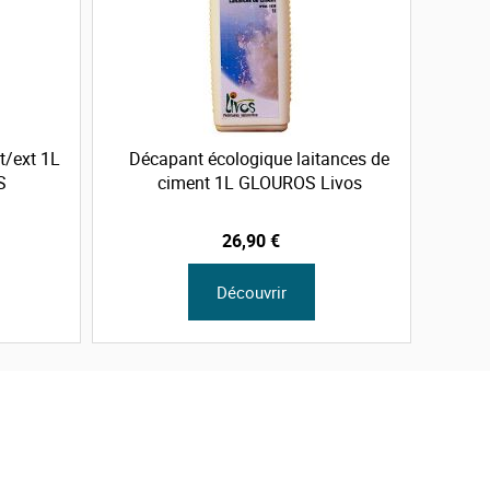
t/ext 1L
Décapant écologique laitances de
S
ciment 1L GLOUROS Livos
26,90 €
Découvrir