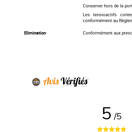
y
Conserver hors de la por
Les tensioactifs cont
conformément au Règleme
Elimination
Conformément aux prescri
5
/5