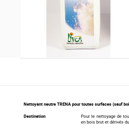
n
d
o
f
t
h
e
i
m
a
S
g
k
e
i
s
p
g
t
a
o
l
t
l
h
e
Nettoyant neutre TRENA pour toutes surfaces (sauf bois
e
r
b
y
Destination
Pour le nettoyage de tou
e
en bois brut et dérivés du
g