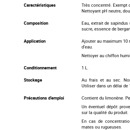
i
Caractéristiques
Très concentré. Exempt d
n
Nettoyant pH neutre, dou
n
i
Composition
Eau, extrait de sapindus 
n
sucre, essence de bergam
g
o
Application
Ajouter au maximum 10 
f
d'eau.
t
h
Nettoyer au chiffon humid
e
i
Conditionnement
1 L.
m
a
Stockage
Au frais et au sec. N
g
Utiliser dans un délai de
e
s
Précautions d’emploi
Contient du limonène. Pe
g
a
Un éventuel dépôt prove
l
sur la qualité du produit.
l
En cas de concentratio
e
mates ou rugueuses.
r