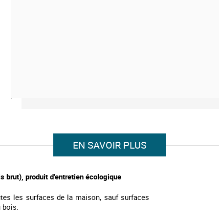
des bois laqués ou cirés.
Les + écologiques:
Formule écologique concentré, à diluer dans l'eau
PH neutre, doux pour la peau
Sans phosphate
EN SAVOIR PLUS
 brut), produit d'entretien écologique
tes les surfaces de la maison, sauf surfaces
 bois.