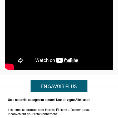
b
e
g
i
n
n
i
n
g
o
f
t
h
e
i
m
a
g
e
s
EN SAVOIR PLUS
g
a
l
l
Ocre naturelle ou pigment naturel: Noir de vigne Allemande
e
r
Les terres colorantes sont inertes. Elles ne présentent aucun
y
inconvénient pour l’environnement.