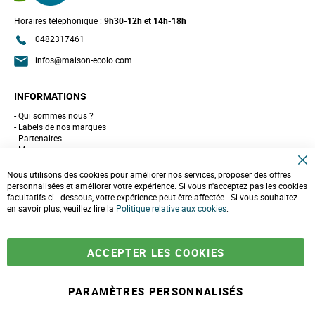
Horaires téléphonique :
9h30-12h et 14h-18h
0482317461
infos@maison-ecolo.com
INFORMATIONS
Qui sommes nous ?
Labels de nos marques
Partenaires
Marques
Conseils et astuces
C
10 gestes pour l'environnement
Nous utilisons des cookies pour améliorer nos services, proposer des offres
l
Formulaire de contact
personnalisées et améliorer votre expérience. Si vous n'acceptez pas les cookies
o
facultatifs ci - dessous, votre expérience peut être affectée . Si vous souhaitez
s
e
en savoir plus, veuillez lire la
LIVRAISONS & PAIEMENT
Politique relative aux cookies
.
C
o
Assistance client
o
Paiement sécurisé
k
Commandes et retours
ACCEPTER LES COOKIES
i
Livraison
e
Espace PRO
B
a
PARAMÈTRES PERSONNALISÉS
r
À partir de
-
+
8,60 €