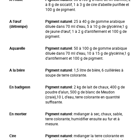
à 8 g de siccatif, 1 à 3 g de cire d’abeille purifiée et
100 g de pigment.
A l’œuf
Pigment naturel:
25 à 40 g de gomme arabique
(détrempe)
diluée dans 70 ml d’eau, 5 à 10 g de glycérine,1 g
de jaune d’œuf, 1 à 2 g d’antiferment et 100 g de
pigment.
Aquarelle
Pigment naturel:
50 à 100 g de gomme arabique
diluée dans 70 ml d’eau, 10 à 15 g de glycérine,1 g
d’antiferment et 100 g de pigment.
A la bière
Pigment naturel:
1,5 litre de bière, 6 cuillérées à
soupe de terre colorante.
En badigeon
Pigment naturel:
2 kg de lait de chaux, 400 g de
poudre d’alun, 500 g de blanc de Meudon
(craie),10 L d’eau, terre colorante en quantité
suffisante.
En mortier
Pigment naturel:
mélanger à sec, chaux, sable,
terre colorante, humidifier ensuite au fur et à
mesure.
Cire
Pigment naturel:
mélanger la terre colorante en