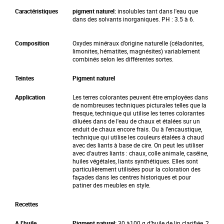
Caractéristiques
pigment naturel:
insolubles tant dans l'eau que
dans des solvants inorganiques. PH : 3.5 à 6.
Composition
Oxydes minéraux d’origine naturelle (céladonites,
limonites, hématites, magnésites) variablement
combinés selon les différentes sortes.
Teintes
Pigment naturel
Application
Les terres colorantes peuvent être employées dans
de nombreuses techniques picturales telles que la
fresque, technique qui utilise les terres colorantes
diluées dans de l'eau de chaux et étalées sur un
enduit de chaux encore frais. Ou à l’encaustique,
technique qui utilise les couleurs étalées à chaud
avec des liants à base de cire. On peut les utiliser
avec d'autres liants : chaux, colle animale, caséine,
huiles végétales, liants synthétiques. Elles sont
particulièrement utilisées pour la coloration des
façades dans les centres historiques et pour
patiner des meubles en style.
Recettes
A l’huile
Pigment naturel:
30 à100 g d’huile de lin clarifiée, 2