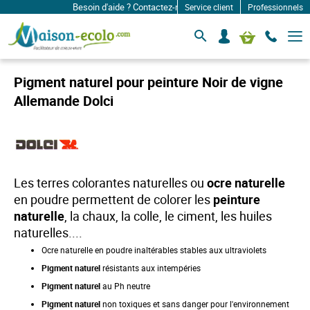
Besoin d'aide ? Contactez-nous à: infos@maison-ecolo.com
Service client
Professionnels
B
S
Mon panier
a
e
s
c
c
o
u
Pigment naturel pour peinture Noir de vigne
l
n
e
Allemande Dolci
n
r
e
l
c
a
n
t
a
e
v
r
i
Les terres colorantes naturelles ou
ocre naturelle
g
a
en poudre permettent de colorer les
peinture
t
naturelle
, la chaux, la colle, le ciment, les huiles
i
o
naturelles....
n
Ocre naturelle en poudre
inaltérables stables aux ultraviolets
Pigment naturel
résistants aux
intempéries
Pigment naturel
au
Ph neutre
Pigment naturel
non toxiques et sans danger
pour l'environnement