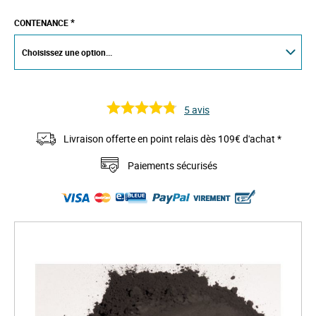
CONTENANCE
5
avis
Livraison offerte en point relais dès 109€ d'achat *
Paiements sécurisés
S
k
i
p
t
o
t
h