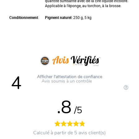
quantité suffisante avec de la cire liquide incolore.
Applicable à l’éponge, au torchon, à la brosse.
Conditionnement
Pigment naturel:
250 g, 5 kg
4
Afficher l'attestation de confiance
Avis soumis à un contrôle
.8
/5
Calculé à partir de 5 avis client(s)