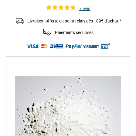
7
avis
Livraison offerte en point relais dès 109€ d'achat *
Paiements sécurisés
S
k
i
p
t
o
t
h
e
e
n
d
o
f
t
h