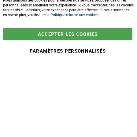
Nous utilisons des cookies pour améliorer nos services, proposer des offres
l
Formulaire de contact
personnalisées et améliorer votre expérience. Si vous n'acceptez pas les cookies
o
facultatifs ci - dessous, votre expérience peut être affectée . Si vous souhaitez
s
e
en savoir plus, veuillez lire la
LIVRAISONS & PAIEMENT
Politique relative aux cookies
.
C
o
Assistance client
o
Paiement sécurisé
k
Commandes et retours
ACCEPTER LES COOKIES
i
Livraison
e
Espace PRO
B
a
PARAMÈTRES PERSONNALISÉS
r
À partir de
-
+
11,90 €
A
j
© 2025 Maison Ecolo.com. Tous droits réservés.
o
Conditions générales
Mentions
Politique protection des
Plan du
u
de ventes
légales
données
site
t
e
r
a
u
p
a