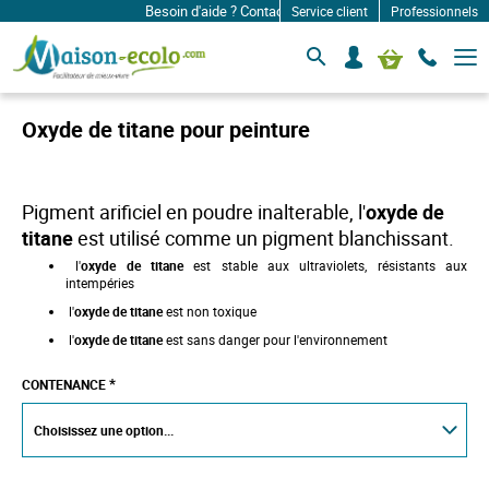
Besoin d'aide ? Contactez-nous à: infos@maison-ecolo.
Service client
Professionnels
B
S
Mon panier
a
e
s
c
c
o
u
Oxyde de titane pour peinture
l
n
e
n
r
e
l
c
a
Pigment arificiel en poudre inalterable, l'
oxyde de
n
t
titane
est utilisé comme un pigment blanchissant.
a
e
v
l'
oxyde de titane
est stable aux ultraviolets, résistants aux
r
i
intempéries
g
a
l'
oxyde de titane
est non toxique
t
l'
oxyde de titane
est sans danger pour l'environnement
i
o
n
CONTENANCE