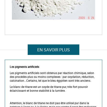
e
i
m
a
g
e
s
g
a
l
S
l
k
e
i
r
p
EN SAVOIR PLUS
y
t
o
t
h
Les pigments artificiels
e
b
Les pigments artificiels sont obtenus par réaction chimique, selon
e
des procédés plus ou moins complexes : par oxydation, réduction,
g
calcination...Certains, tel que le bleu égyptien sont très anciens.
i
n
Le blanc de titane est un oxyde de titane pur, très fort pouvoir
n
éclaircissant et bonne stabilité à la lumière.
i
n
g
Attention, le blanc de titane ne doit pas être utilisé pur dans la
o
peinture à l'ocre ou à la farine, mais par contre Il peut être mélanger