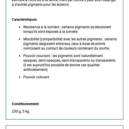
f
à d'autres pigments pour les éclaircir.
t
h
e
Caractéristiques:
i
m
Résistance à la lumière : certains pigments se décolorent
a
lorsqu'ils sont exposés à la lumière.
g
Miscibilité (compatibilité) avec les autres pigments : certains
e
pigments réagissent entre eux, ceux à base de plomb
s
noircissent au contact de couleurs contenant du soufre.
g
a
Pouvoir couvrant : les pigments sont naturellement
l
opaques, semi-opaques, semi-transparents ou transparents
l
(il est aujourd'hui possible de donner ces qualités
e
artificiellement)
r
y
Pouvoir colorant
Conditionnement:
250 g; 5 kg