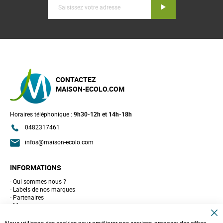
Inscription
CONTACTEZ
MAISON-ECOLO.COM
Horaires téléphonique :
9h30-12h et 14h-18h
0482317461
infos@maison-ecolo.com
INFORMATIONS
Qui sommes nous ?
Labels de nos marques
Partenaires
Marques
Conseils et astuces
C
10 gestes pour l'environnement