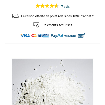
7
avis
Livraison offerte en point relais dès 109€ d'achat *
Paiements sécurisés
S
k
i
p
t
o
t
h
e
e
n
d
o
f
t
h