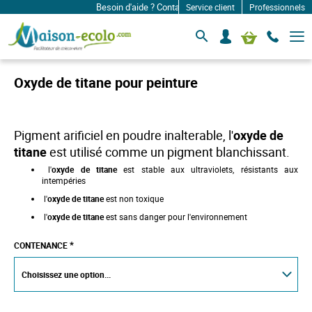
Besoin d'aide ? Contactez-nous à: infos@maison-ecolo
Service client
Professionnels
B
S
Mon panier
a
e
s
c
c
o
u
Oxyde de titane pour peinture
l
n
e
n
r
e
l
c
a
Pigment arificiel en poudre inalterable, l'
oxyde de
n
t
titane
est utilisé comme un pigment blanchissant.
a
e
v
l'
oxyde de titane
est stable aux ultraviolets, résistants aux
r
i
intempéries
g
a
l'
oxyde de titane
est non toxique
t
l'
oxyde de titane
est sans danger pour l'environnement
i
o
n
CONTENANCE