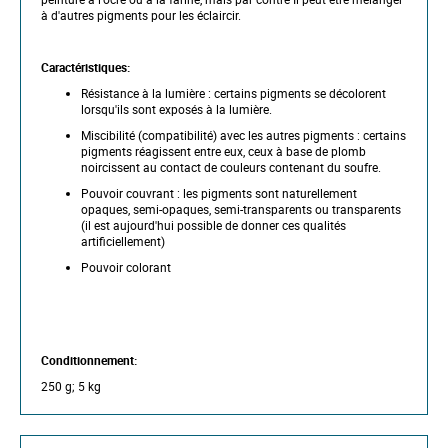
f
à d'autres pigments pour les éclaircir.
t
h
e
Caractéristiques:
i
m
Résistance à la lumière : certains pigments se décolorent
a
lorsqu'ils sont exposés à la lumière.
g
Miscibilité (compatibilité) avec les autres pigments : certains
e
pigments réagissent entre eux, ceux à base de plomb
s
noircissent au contact de couleurs contenant du soufre.
g
a
Pouvoir couvrant : les pigments sont naturellement
l
opaques, semi-opaques, semi-transparents ou transparents
l
(il est aujourd'hui possible de donner ces qualités
e
artificiellement)
r
y
Pouvoir colorant
Conditionnement:
250 g; 5 kg