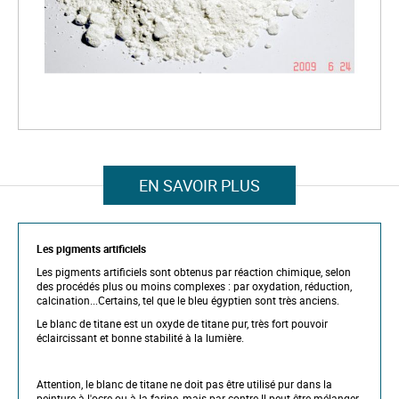
e
i
m
a
g
e
s
g
a
l
S
l
k
e
i
r
p
EN SAVOIR PLUS
y
t
o
t
h
Les pigments artificiels
e
b
Les pigments artificiels sont obtenus par réaction chimique, selon
e
des procédés plus ou moins complexes : par oxydation, réduction,
g
calcination...Certains, tel que le bleu égyptien sont très anciens.
i
n
Le blanc de titane est un oxyde de titane pur, très fort pouvoir
n
éclaircissant et bonne stabilité à la lumière.
i
n
g
Attention, le blanc de titane ne doit pas être utilisé pur dans la
o
peinture à l'ocre ou à la farine, mais par contre Il peut être mélanger