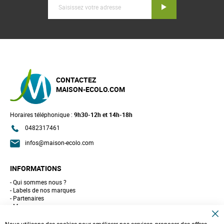
Inscription
CONTACTEZ
MAISON-ECOLO.COM
Horaires téléphonique :
9h30-12h et 14h-18h
0482317461
infos@maison-ecolo.com
INFORMATIONS
Qui sommes nous ?
Labels de nos marques
Partenaires
Marques
Conseils et astuces
C
10 gestes pour l'environnement