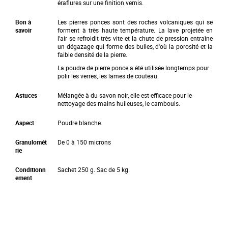
i
éraflures sur une finition vernis.
n
g
Bon à
Les pierres ponces sont des roches volcaniques qui se
o
savoir
forment à très haute température. La lave projetée en
f
l'air se refroidit très vite et la chute de pression entraîne
t
un dégazage qui forme des bulles, d'où la porosité et la
h
faible densité de la pierre.
e
i
La poudre de pierre ponce a été utilisée longtemps pour
m
polir les verres, les lames de couteau.
a
g
Astuces
Mélangée à du savon noir, elle est efficace pour le
e
nettoyage des mains huileuses, le cambouis.
s
g
a
Aspect
Poudre blanche.
l
l
Granulomét
De 0 à 150 microns
e
rie
r
y
Conditionn
Sachet 250 g. Sac de 5 kg.
ement