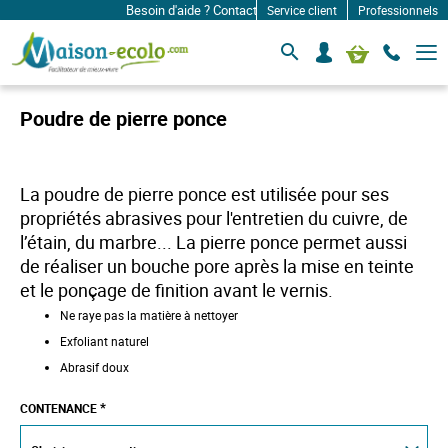
Besoin d'aide ? Contactez-nous à: infos@maison-ecolo.c
Service client
Professionnels
B
S
Mon panier
a
e
s
c
c
o
u
Poudre de pierre ponce
l
n
e
n
r
e
l
c
a
La poudre de pierre ponce est utilisée pour ses
n
t
propriétés abrasives pour l'entretien du cuivre, de
a
e
v
l’étain, du marbre... La pierre ponce permet aussi
r
i
de réaliser un bouche pore après la mise en teinte
g
a
et le ponçage de finition avant le vernis.
t
Ne raye pas la matière à nettoyer
i
o
Exfoliant naturel
n
Abrasif doux
CONTENANCE