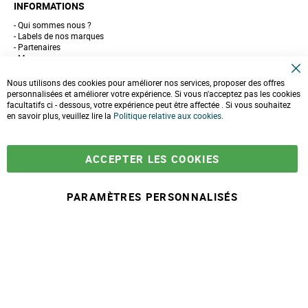
INFORMATIONS
Qui sommes nous ?
Labels de nos marques
Partenaires
Marques
Conseils et astuces
C
10 gestes pour l'environnement
Nous utilisons des cookies pour améliorer nos services, proposer des offres
l
Formulaire de contact
personnalisées et améliorer votre expérience. Si vous n'acceptez pas les cookies
o
facultatifs ci - dessous, votre expérience peut être affectée . Si vous souhaitez
s
e
en savoir plus, veuillez lire la
LIVRAISONS & PAIEMENT
Politique relative aux cookies
.
C
o
Assistance client
o
Paiement sécurisé
k
Commandes et retours
ACCEPTER LES COOKIES
i
Livraison
e
Espace PRO
B
a
PARAMÈTRES PERSONNALISÉS
r
À partir de
-
+
5,90 €
A
j
© 2025 Maison Ecolo.com. Tous droits réservés.
o
Conditions générales
Mentions
Politique protection des
Plan du
u
de ventes
légales
données
site
t