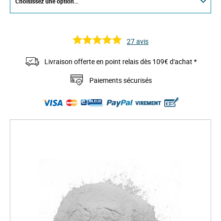
27
avis
Livraison offerte en point relais dès 109€ d'achat *
Paiements sécurisés
S
k
i
p
t
o
t
h
e
e
n
d
o