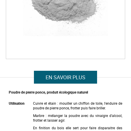
f
t
h
e
i
m
a
g
e
s
g
a
l
S
l
k
e
i
r
p
EN SAVOIR PLUS
y
t
o
t
Poudre de pierre ponce, produit écologique naturel
h
e
b
Utilisation
Cuivre et étain : mouiller un chiffon de toile, l'enduire de
e
poudre de pierre ponce, frotter puis faire briller.
g
Marbre : mélanger la poudre avec du vinaigre d'alcool,
i
frotter et laisser agir.
n
n
En finition du bois elle sert pour faire disparaitre des