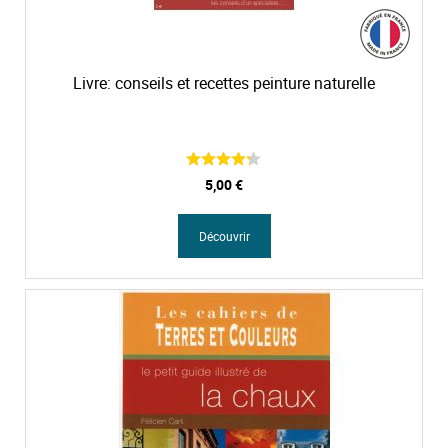
t
Livre: conseils et recettes peinture naturelle
5,00 €
Découvrir