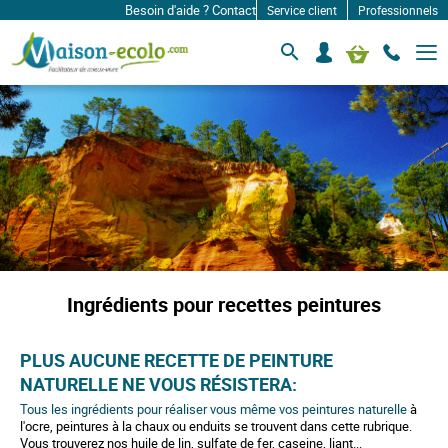
Besoin d'aide ? Contactez-nous à: infos@maison-ecolo.com
Service client
Professionnels
B
S
Mon panier
a
e
s
c
c
o
u
l
n
e
n
r
e
l
c
a
n
t
a
e
v
r
i
g
a
Ingrédients pour recettes peintures
t
i
o
n
PLUS AUCUNE RECETTE DE PEINTURE
NATURELLE NE VOUS RÉSISTERA:
Tous les ingrédients pour réaliser vous même vos peintures naturelle
à
l'ocre, peintures à la chaux ou enduits se trouvent dans cette rubrique.
Vous trouverez nos huile de lin, sulfate de fer, caseine, liant...