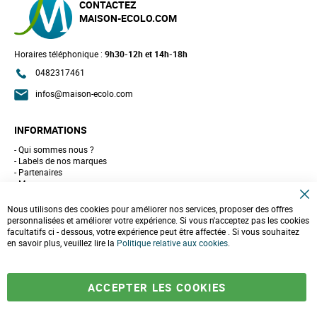
CONTACTEZ
MAISON-ECOLO.COM
Horaires téléphonique :
9h30-12h et 14h-18h
0482317461
infos@maison-ecolo.com
INFORMATIONS
Qui sommes nous ?
Labels de nos marques
Partenaires
Marques
Conseils et astuces
C
10 gestes pour l'environnement
Nous utilisons des cookies pour améliorer nos services, proposer des offres
l
Formulaire de contact
personnalisées et améliorer votre expérience. Si vous n'acceptez pas les cookies
o
facultatifs ci - dessous, votre expérience peut être affectée . Si vous souhaitez
s
e
en savoir plus, veuillez lire la
LIVRAISONS & PAIEMENT
Politique relative aux cookies
.
C
o
Assistance client
o
Paiement sécurisé
k
Commandes et retours
ACCEPTER LES COOKIES
i
Livraison
e
Espace PRO
B