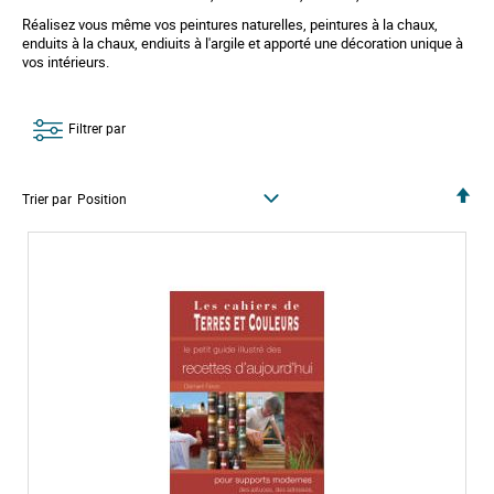
Réalisez vous même vos peintures naturelles, peintures à la chaux,
enduits à la chaux, endiuits à l'argile et apporté une décoration unique à
vos intérieurs.
Filtrer par
P
Trier par
a
r
o
r
d
r
e
d
é
c
r
o
i
s
s
a
n