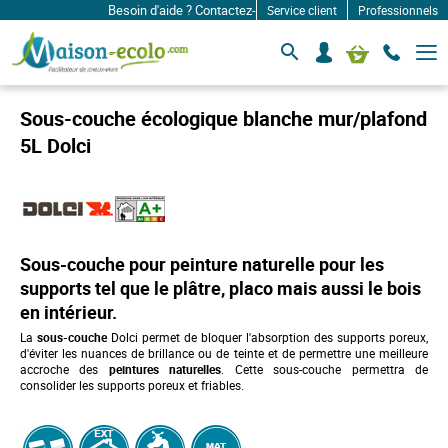
Besoin d'aide ? Contactez-nous à: infos@maison-ecolo.com
Service client
Professionnels
B
S
Mon panier
a
e
s
c
c
o
u
Sous-couche écologique blanche mur/plafond
l
n
e
5L Dolci
n
r
e
l
c
a
n
t
a
e
v
r
i
Sous-couche pour peinture naturelle pour les
g
a
supports tel que le plâtre, placo mais aussi le bois
t
en intérieur.
i
o
La
sous-couche
Dolci permet de bloquer l'absorption des supports poreux,
n
d'éviter les nuances de brillance ou de teinte et de permettre une meilleure
accroche des
peintures naturelles
. Cette sous-couche permettra de
consolider les supports poreux et friables.