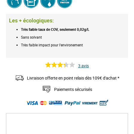
Les + écologiques:
Très faible taux de COV, seulement 0,02g/L
Sans solvant
Très faible impact pour l'environement
3
avis
Livraison offerte en point relais dès 109€ d'achat *
Paiements sécurisés
S
k
i
p