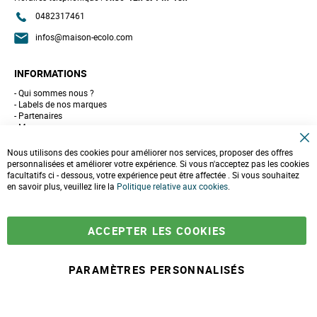
0482317461
infos@maison-ecolo.com
INFORMATIONS
Qui sommes nous ?
Labels de nos marques
Partenaires
Marques
Conseils et astuces
C
10 gestes pour l'environnement
Nous utilisons des cookies pour améliorer nos services, proposer des offres
l
Formulaire de contact
personnalisées et améliorer votre expérience. Si vous n'acceptez pas les cookies
o
facultatifs ci - dessous, votre expérience peut être affectée . Si vous souhaitez
s
e
en savoir plus, veuillez lire la
LIVRAISONS & PAIEMENT
Politique relative aux cookies
.
C
o
Assistance client
o
Paiement sécurisé
k
Commandes et retours
ACCEPTER LES COOKIES
i
Livraison
e
Espace PRO
B
a
PARAMÈTRES PERSONNALISÉS
r
49,90 €
-
+
P
54,90 €
r
A
i