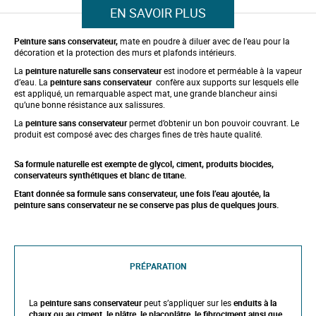
p
EN SAVOIR PLUS
t
o
t
Peinture sans conservateur,
mate en poudre à diluer avec de l’eau pour la
h
décoration et la protection des murs et plafonds intérieurs.
e
La
peinture naturelle sans conservateur
est inodore et perméable à la vapeur
b
d’eau. La
peinture sans conservateur
confère aux supports sur lesquels elle
e
est appliqué, un remarquable aspect mat, une grande blancheur ainsi
g
qu’une bonne résistance aux salissures.
i
n
La
peinture sans conservateur
permet d’obtenir un bon pouvoir couvrant. Le
n
produit est composé avec des charges fines de très haute qualité.
i
n
Sa formule naturelle est exempte de glycol, ciment, produits biocides,
g
conservateurs synthétiques et blanc de titane.
o
f
Etant donnée sa formule sans conservateur, une fois l’eau ajoutée, la
t
peinture sans conservateur ne se conserve pas plus de quelques jours.
h
e
i
m
a
PRÉPARATION
g
e
s
g
La
peinture sans conservateur
peut s’appliquer sur les
enduits à la
a
chaux ou au ciment, le plâtre, le placoplâtre, le fibrociment ainsi que