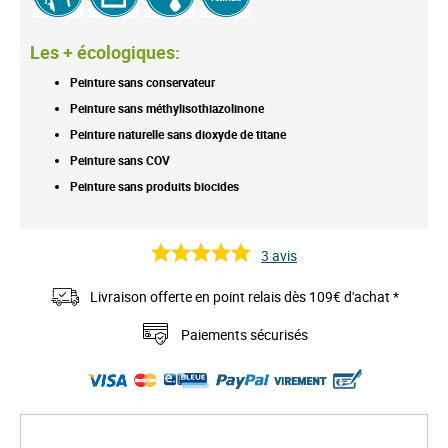
Les + écologiques:
Peinture sans conservateur
Peinture sans méthylisothiazolinone
Peinture naturelle sans dioxyde de titane
Peinture sans COV
Peinture sans produits biocides
3
avis
Livraison offerte en point relais dès 109€ d'achat *
Paiements sécurisés
S
k