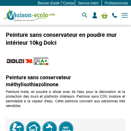
Besoin d'aide ? Contactez-nous à: infos@maison-ecolo.c
Service client
Professionnels
B
S
Mon panier
a
e
s
c
c
o
u
Peinture sans conservateur en poudre mur
l
n
e
intérieur 10kg Dolci
n
r
e
l
c
a
n
t
a
e
v
r
i
Peinture sans conservateur
g
a
méthylisothiazolinone
.
t
Peinture mate, en poudre à diluer avec de l’eau pour la décoration et la
i
protection des murs et plafonds intérieurs. Peinture sans COV, inodore et
o
perméable à la vapeur d’eau. Cette peinture convient aux personnes très
n
sensibles.