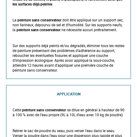
l
les surfaces déjà peintes
.
l
e
r
La
peinture sans conservateur
doit être appliqué sur un support sec,
y
non farineux, dépourvu de sel et d’humidité.
Sur les supports neufs,
la
peinture sans conservateur
ne nécessite aucun prétraitement.
Sur des supports déjà peints et/ou dégradés, éliminer tous les restes
de peinture présentant des problèmes d’adhérence au support,
reboucher les éventuelles fissures et appliquer une couche
d’impression écologique.
Après avoir appliqué la sous-couche,
attendre 12 heures avant d’appliquer une première couche de
peinture sans conservateur.
APPLICATION
Cette
peinture sans conservateur
se dilue en général à hauteur de 90
à 100 % avec de l’eau propre (
9L à 10L d’eau avec 10 kg de poudre).
Retirer le sac de poudre du seau, puis verser l'eau dans le seau.
Verser la poudre dans l’eau pour une dispersion plus rapide et plus