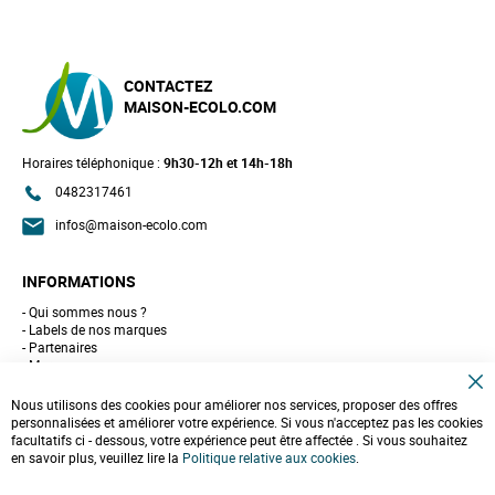
CONTACTEZ
MAISON-ECOLO.COM
Horaires téléphonique :
9h30-12h et 14h-18h
0482317461
infos@maison-ecolo.com
INFORMATIONS
Qui sommes nous ?
Labels de nos marques
Partenaires
Marques
Conseils et astuces
C
10 gestes pour l'environnement
Nous utilisons des cookies pour améliorer nos services, proposer des offres
l
Formulaire de contact
personnalisées et améliorer votre expérience. Si vous n'acceptez pas les cookies
o
facultatifs ci - dessous, votre expérience peut être affectée . Si vous souhaitez
s
e
en savoir plus, veuillez lire la
LIVRAISONS & PAIEMENT
Politique relative aux cookies
.
C
o
Assistance client