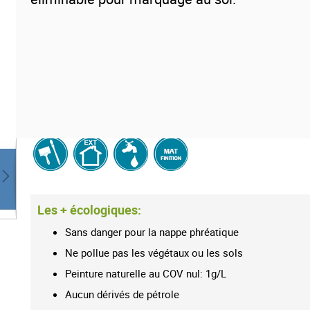
Peinture temporaire naturelle biodégradable pour
événe
manifestations artistiques, land art, street ar
temporaire
adaptée pour les marquages sur les terrains de
pierre, ciment, goudron, béton etc... Sans danger pour la napp
ne pollue ni les végétaux ni les sols.
Disparait au bout de 6
en extérieur grâce à la pluie.
Les + écologiques:
Sans danger pour la nappe phréatique
Ne pollue pas les végétaux ou les sols
Peinture naturelle au COV nul: 1g/L
Aucun dérivés de pétrole