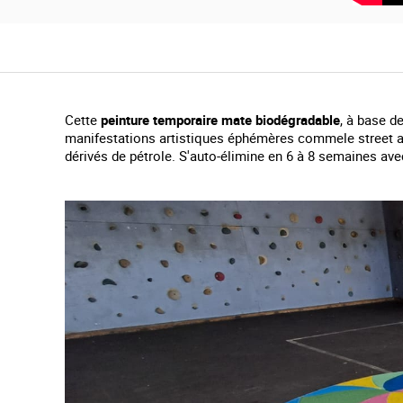
g
a
l
l
e
r
y
Cette
peinture temporaire mate biodégradable
, à base d
manifestations artistiques éphémères commele street art
dérivés de pétrole. S'auto-élimine en 6 à 8 semaines avec