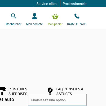
Service client
Professionnels
S
e
c
Rechercher
Mon compte
Mon panier
04 82 31 74 61
o
n
n
e
c
t
e
r
sol
COULEUR
PEINTURES
FAQ CONSEILS &
CONTENANCE
SUÉDOISES
ASTUCES
et auto