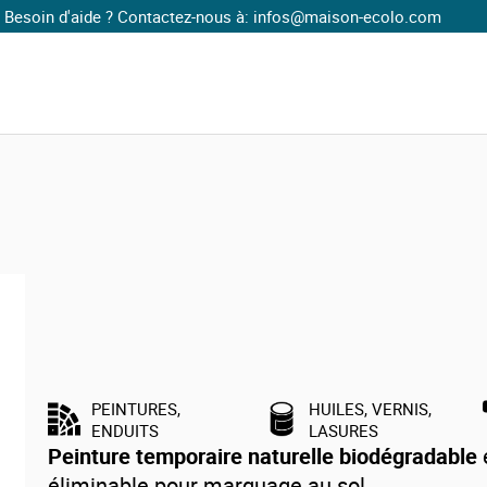
Contactez-nous à: infos@maison-ecolo.com
logique
Peinture sol béton
Peinture temporaire naturelle pour sol extérieur (1kg/5m2) Natura
Peinture temporaire naturelle pour 
extérieur (1kg/5m2) Natura
PEINTURES,
HUILES, VERNIS,
ENDUITS
LASURES
Peinture temporaire naturelle biodégradable
éliminable pour marquage au sol.