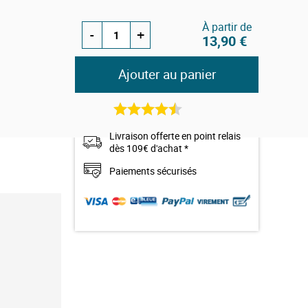
ment ponctuel,
À partir de
t...
Peinture
-
+
13,90 €
 sport, bois,
e phréatique,
Ajouter au panier
 à 8 semaines
10
avis
Livraison offerte en point relais
dès 109€ d'achat *
Paiements sécurisés