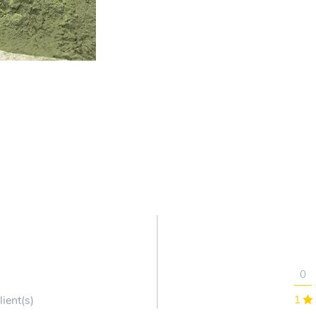
0
lient(s)
1