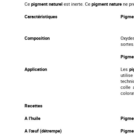
Ce
pigment naturel
est inerte.
Ce
pigment nature
ne pr
Caractéristiques
Pigmen
Composition
Oxydes
sortes
Pigmen
Application
Les
pi
utilis
techni
colle 
colora
Recettes
A l’huile
Pigmen
A l’œuf (détrempe)
Pigme