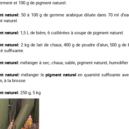
ferment et 100 g de pigment naturel.
t naturel:
50 à 100 g de gomme arabique diluée dans 70 ml d’eau,
t naturel.
t naturel:
1,5 L de bière, 6 cuillérées à soupe de
pigment naturel
.
t naturel:
2 kg de lait de chaux, 400 g de poudre d’alun, 500 g de
té suffisante.
t naturel:
mélanger à sec, chaux, sable,
pigment naturel
, humidifie
t naturel:
mélanger le
pigment naturel
en quantité suffisante avec
n, à la brosse.
t naturel:
250 g, 5 kg