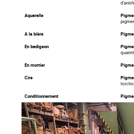
d’anti
Aquarelle
Pigmen
pigmen
A la bière
Pigmen
En badigeon
Pigmen
quanti
En mortier
Pigmen
Cire
Pigmen
torcho
Conditionnement
Pigmen