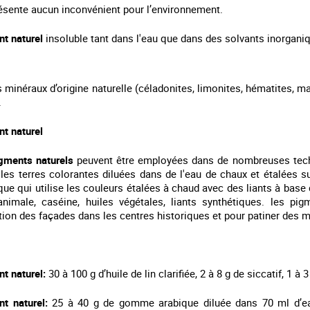
ésente aucun inconvénient pour l’environnement.
t naturel
insoluble tant dans l'eau que dans des solvants inorganiqu
 minéraux d’origine naturelle (céladonites, limonites, hématites, 
.
t naturel
gments naturels
peuvent être employées dans de nombreuses techni
e les terres colorantes diluées dans de l'eau de chaux et étalées s
que qui utilise les couleurs étalées à chaud avec des liants à base de
animale, caséine, huiles végétales, liants synthétiques. les pig
tion des façades dans les centres historiques et pour patiner des m
t naturel:
30 à 100 g d’huile de lin clarifiée, 2 à 8 g de siccatif, 1 à
nt naturel:
25 à 40 g de gomme arabique diluée dans 70 ml d’eau