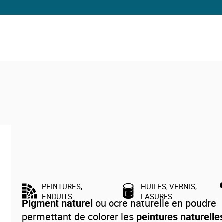
Pigments naturels, ocres pour recette de peinture
Pigment naturel pour peinture Vert
Brentonico Dolci
PEINTURES,
HUILES, VERNIS,
ENDUITS
LASURES
Pigment naturel
ou ocre naturelle en poudre
permettant de colorer les
peintures naturelle