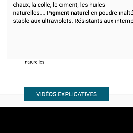
chaux, la colle, le ciment, les huiles
naturelles....
Pigment naturel
en poudre inalt
stable aux ultraviolets. Résistants aux intemp
Les + écologique:
Pigment naturel
au
Ph neutre
Pigment naturel
non toxiques et sans danger
pour l'e
Pigment naturel
permettant de réalsier des pe
naturelles
VIDÉOS EXPLICATIVES