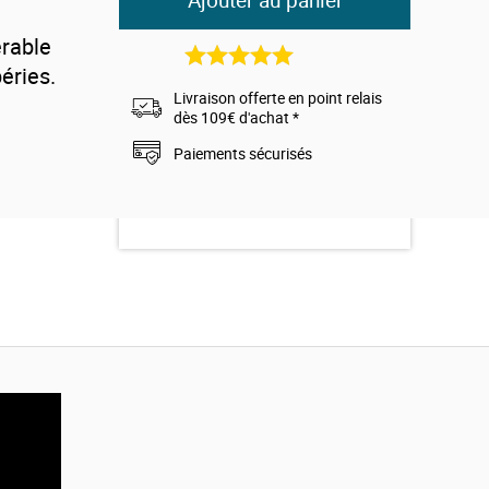
Ajouter au panier
érable
4
avis
éries.
Livraison offerte en point relais
dès 109€ d'achat *
Paiements sécurisés
nvironnement
intures 100%