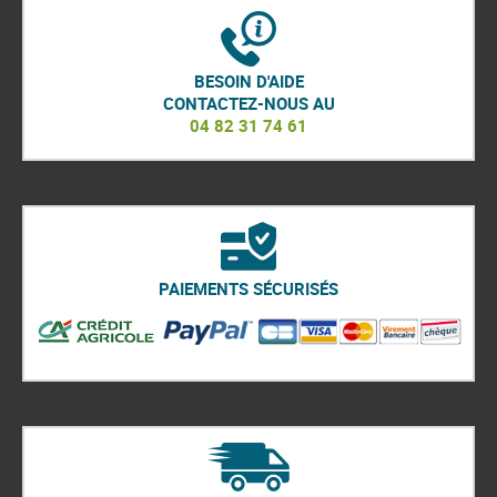
r
y
BESOIN D'AIDE
CONTACTEZ-NOUS AU
04 82 31 74 61
PAIEMENTS SÉCURISÉS