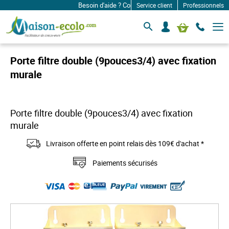
Besoin d'aide ? Contactez-nous à: infos@maison-ec
Service client
Professionnels
B
S
Mon panier
a
e
s
c
c
o
u
Porte filtre double (9pouces3/4) avec fixation
l
n
e
murale
n
r
e
l
c
a
n
t
Porte filtre double (9pouces3/4) avec fixation
a
e
v
murale
r
i
g
Livraison offerte en point relais dès 109€ d'achat *
a
t
i
Paiements sécurisés
o
n
S
k
i