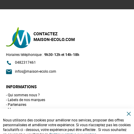
CONTACTEZ
MAISON-ECOLO.COM
Horaires téléphonique :
9h30-12h et 14h-18h
0482317461
infos@maison-ecolo.com
INFORMATIONS
Qui sommes nous ?
Labels de nos marques
Partenaires
Marques
Conseils et astuces
C
10 gestes pour l'environnement
Nous utilisons des cookies pour améliorer nos services, proposer des offres
l
Formulaire de contact
personnalisées et améliorer votre expérience. Si vous n'acceptez pas les cookies
o
facultatifs ci - dessous, votre expérience peut être affectée . Si vous souhaitez
s