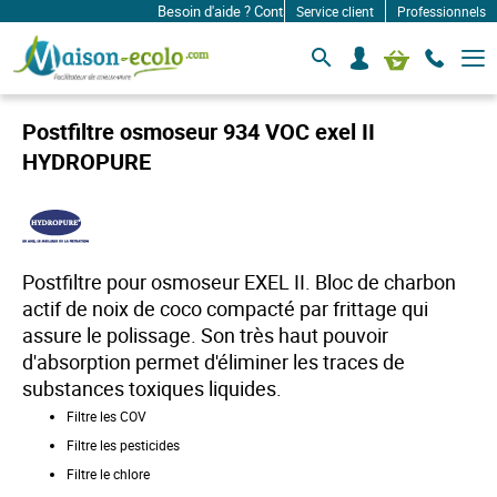
Besoin d'aide ? Contactez-nous à: infos@maison-ecol
Service client
Professionnels
B
S
Mon panier
a
e
s
c
c
o
u
Postfiltre osmoseur 934 VOC exel II
l
n
e
HYDROPURE
n
r
e
l
c
a
n
t
a
e
v
r
Postfiltre pour osmoseur EXEL II. Bloc de charbon
i
g
actif de noix de coco compacté par frittage qui
a
assure le polissage. Son très haut pouvoir
t
i
d'absorption permet d'éliminer les traces de
o
substances toxiques liquides.
n
Filtre les COV
Filtre les pesticides
Filtre le chlore