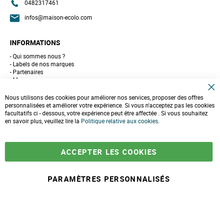
0482317461
infos@maison-ecolo.com
INFORMATIONS
Qui sommes nous ?
Labels de nos marques
Partenaires
Marques
Conseils et astuces
C
10 gestes pour l'environnement
Nous utilisons des cookies pour améliorer nos services, proposer des offres
l
Formulaire de contact
personnalisées et améliorer votre expérience. Si vous n'acceptez pas les cookies
o
facultatifs ci - dessous, votre expérience peut être affectée . Si vous souhaitez
s
e
en savoir plus, veuillez lire la
LIVRAISONS & PAIEMENT
Politique relative aux cookies
.
C
o
Assistance client
o
Paiement sécurisé
k
Commandes et retours
ACCEPTER LES COOKIES
i
Livraison
e
Espace PRO
B
a
PARAMÈTRES PERSONNALISÉS
r
-
+
23,90 €
A
j