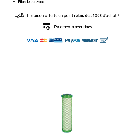
Filtre le benzène
Livraison offerte en point relais dès 109€ d'achat *
Paiements sécurisés
S
k
i
p
t
o
t
h
e
e
n
d
o
f
t
h
e