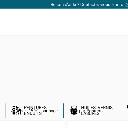
Besoin d'aide ? Contactez-nous à: infos@mai
ons plans du moment
PEINTURES,
HUILES, VERNIS,
Afficher
par page
Trier par
ENDUITS
LASURES