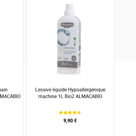
r
d
r
e
d
é
c
r
o
i
s
s
a
n
main
Lessive liquide Hypoallergénique
t
ALMACABIO
machine 1L Bio2 ALMACABIO
9,90 €