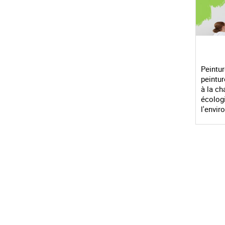
Peintur
peintur
à la ch
écolog
l'envi