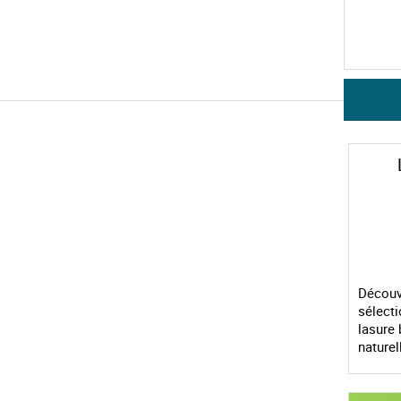
Découv
sélecti
lasure 
naturel