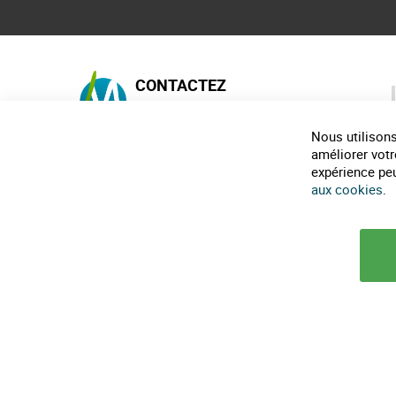
CONTACTEZ
MAISON-ECOLO.COM
Nous utilisons
Horaires téléphonique :
9h30-12h et 14h-18h
améliorer votr
expérience peut
0482317461
aux cookies
.
infos@maison-ecolo.com
© 2025 Maison Ecolo.com. Tous droits réservés.
Conditions générales d