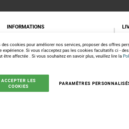
INFORMATIONS
LI
Qui sommes nous ?
As
Labels de nos marques
Pa
 des cookies pour améliorer nos services, proposer des offres per
Partenaires
Co
e expérience. Si vous n'acceptez pas les cookies facultatifs ci - de
Marques
Li
 être affectée . Si vous souhaitez en savoir plus, veuillez lire la
Pol
Conseils et astuces
E
10 gestes pour l'environnement
Formulaire de contact
ACCEPTER LES
PARAMÈTRES PERSONNALISÉ
COOKIES
e ventes
Mentions légales
Politique protection des données
Plan du site