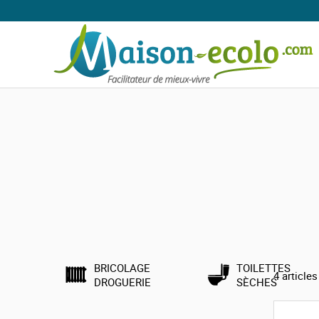
Accueil
Les bons plans
Les bons plans
Profiter des produits en promotion dans la catégorie b
BRICOLAGE
TOILETTES
4
articles
DROGUERIE
SÈCHES