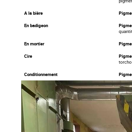
pigmen
A la bière
Pigmen
En badigeon
Pigmen
quanti
En mortier
Pigmen
Cire
Pigmen
torcho
Conditionnement
Pigmen