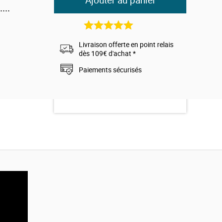
Ajouter au panier
...
violets
5
avis
Livraison offerte en point relais
dès 109€ d'achat *
nvironnement
Paiements sécurisés