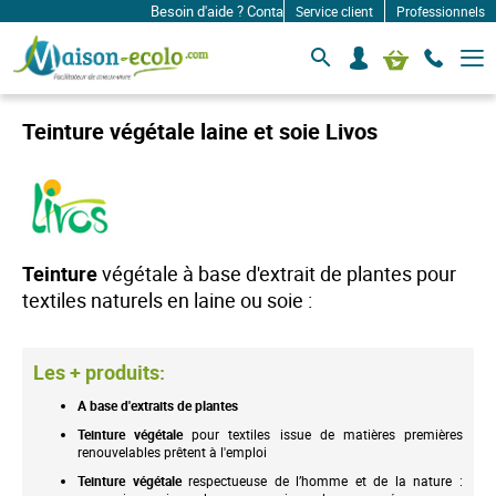
Besoin d'aide ? Contactez-nous à: infos@maison-ecolo.
Service client
Professionnels
B
S
Mon panier
a
e
s
c
c
o
u
Teinture végétale laine et soie Livos
l
n
e
n
r
e
l
c
a
n
t
a
e
v
Teinture
végétale à base d'extrait de plantes pour
r
i
textiles naturels en laine ou soie :
g
a
t
i
o
Les + produits:
n
A base d'extraits de plantes
Teinture
végétale
pour textiles issue de matières premières
renouvelables prêtent à l'emploi
Teinture
végétale
respectueuse de l’homme et de la nature :