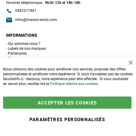
Horaires téléphonique :
9h30-12h et 14h-18h
0482317461
infos@maison-ecolo.com
INFORMATIONS
Qui sommes nous ?
Labels de nos marques
Partenaires
Marques
Conseils et astuces
C
10 gestes pour l'environnement
Nous utilisons des cookies pour améliorer nos services, proposer des offres
l
Formulaire de contact
personnalisées et améliorer votre expérience. Si vous n'acceptez pas les cookies
o
facultatifs ci - dessous, votre expérience peut être affectée . Si vous souhaitez
s
e
en savoir plus, veuillez lire la
LIVRAISONS & PAIEMENT
Politique relative aux cookies
.
C
o
Assistance client
o
Paiement sécurisé
k
Commandes et retours
ACCEPTER LES COOKIES
i
Livraison
e
Espace PRO
B
a
PARAMÈTRES PERSONNALISÉS
r
À partir de
-
+
22,90 €
A