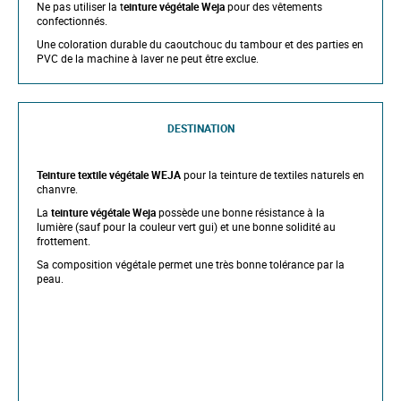
Ne pas utiliser la t
einture végétale Weja
pour des vêtements
s
confectionnés.
g
a
Une coloration durable du caoutchouc du tambour et des parties en
l
PVC de la machine à laver ne peut être exclue.
l
e
r
y
DESTINATION
Teinture textile végétale WEJA
pour la teinture de textiles naturels en
chanvre.
La
teinture végétale Weja
possède une bonne résistance à la
lumière (sauf pour la couleur vert gui) et une bonne solidité au
frottement.
Sa composition végétale permet une très bonne tolérance par la
peau.