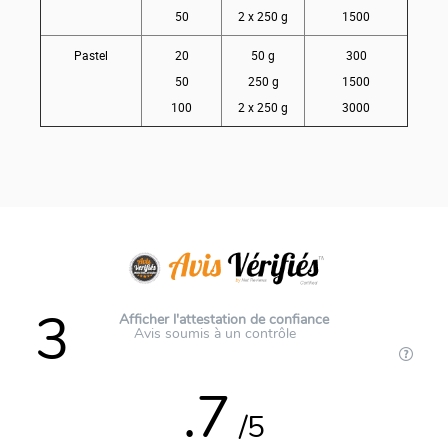
50
2 x 250 g
1500
Pastel
20
50 g
300
50
250 g
1500
100
2 x 250 g
3000
3
Afficher l'attestation de confiance
Avis soumis à un contrôle
.7
/5