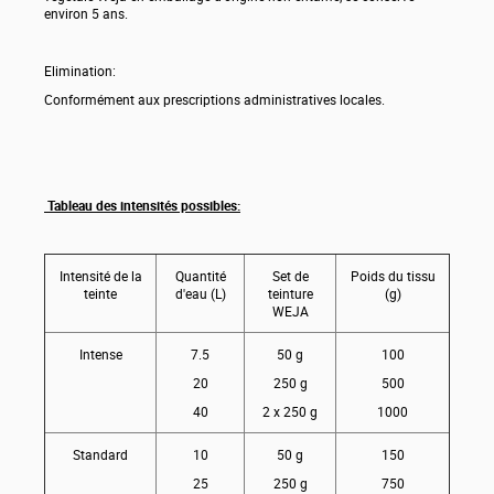
environ 5 ans.
Elimination:
Conformément aux prescriptions administratives locales.
Tableau des intensités possibles:
Intensité de la
Quantité
Set de
Poids du tissu
teinte
d'eau (L)
teinture
(g)
WEJA
Intense
7.5
50 g
100
20
250 g
500
40
2 x 250 g
1000
Standard
10
50 g
150
25
250 g
750