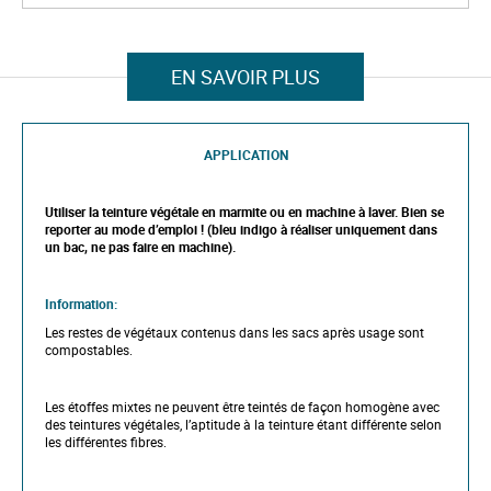
e
S
r
k
y
i
p
EN SAVOIR PLUS
t
o
t
h
APPLICATION
e
b
e
g
Utiliser la teinture végétale en marmite ou en machine à laver. Bien se
i
reporter au mode d’emploi ! (bleu indigo à réaliser uniquement dans
n
un bac, ne pas faire en machine).
n
i
n
Information:
g
o
Les restes de végétaux contenus dans les sacs après usage sont
f
compostables.
t
h
e
Les étoffes mixtes ne peuvent être teintés de façon homogène avec
i
des teintures végétales, l’aptitude à la teinture étant différente selon
m
les différentes fibres.
a
g
e