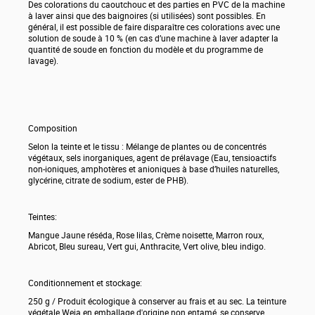
Des colorations du caoutchouc et des parties en PVC de la machine
à laver ainsi que des baignoires (si utilisées) sont possibles. En
général, il est possible de faire disparaître ces colorations avec une
solution de soude à 10 % (en cas d’une machine à laver adapter la
quantité de soude en fonction du modèle et du programme de
lavage).
Composition
Selon la teinte et le tissu : Mélange de plantes ou de concentrés
végétaux, sels inorganiques, agent de prélavage (Eau, tensioactifs
non-ioniques, amphotères et anioniques à base d’huiles naturelles,
glycérine, citrate de sodium, ester de PHB).
Teintes:
Mangue Jaune réséda, Rose lilas, Crème noisette, Marron roux,
Abricot, Bleu sureau, Vert gui, Anthracite, Vert olive, bleu indigo.
Conditionnement et stockage:
250 g / Produit écologique à conserver au frais et au sec. La teinture
végétale Weja en emballage d'origine non entamé, se conserve