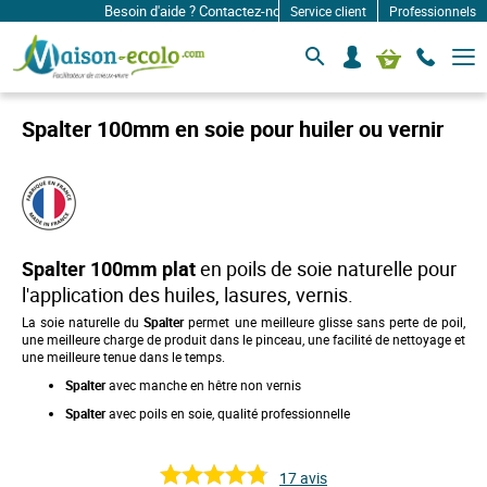
Besoin d'aide ? Contactez-nous à: infos@maison-ecolo.com
Service client
Professionnels
B
S
Mon panier
a
e
s
c
c
o
u
Spalter 100mm en soie pour huiler ou vernir
l
n
e
n
r
e
l
c
a
n
t
a
e
v
Spalter
100mm plat
en poils de soie naturelle pour
r
i
l'application des huiles, lasures, vernis.
g
a
La soie naturelle du
Spalter
permet une meilleure glisse sans perte de poil,
t
une meilleure charge de produit dans le pinceau, une facilité de nettoyage et
i
une meilleure tenue dans le temps.
o
n
Spalter
avec manche en hêtre non vernis
Spalter
avec poils en soie, qualité professionnelle
17
avis