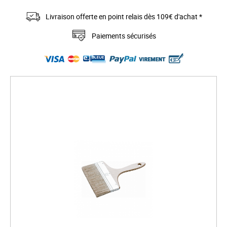
Livraison offerte en point relais dès 109€ d'achat *
Paiements sécurisés
S
k
i
p
t
o
t
h
e
e
n
d
o
f
t
h
e
i
m