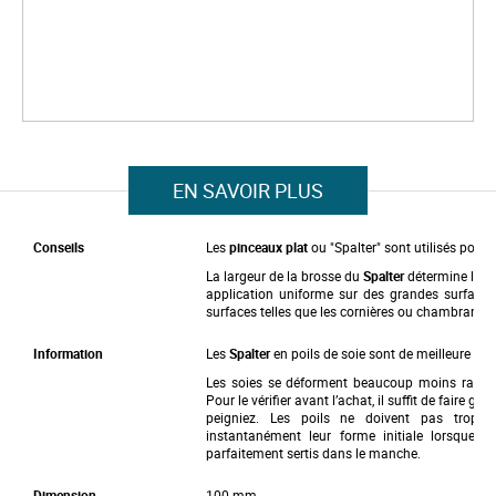
a
g
e
s
g
a
l
S
l
k
e
i
r
p
EN SAVOIR PLUS
y
t
o
t
Conseils
Les
pinceaux plat
ou "Spalter" sont utilisés pour ve
h
e
La largeur de la brosse du
Spalter
détermine la ra
b
application uniforme sur des grandes surface
e
surfaces telles que les cornières ou chambranles
g
i
Information
Les
Spalter
en poils de soie sont de meilleure qua
n
n
Les soies se déforment beaucoup moins rapidem
i
Pour le vérifier avant l’achat, il suffit de faire g
n
peigniez. Les poils ne doivent pas trop s
g
instantanément leur forme initiale lorsque v
o
parfaitement sertis dans le manche.
f
t
Dimension
100 mm