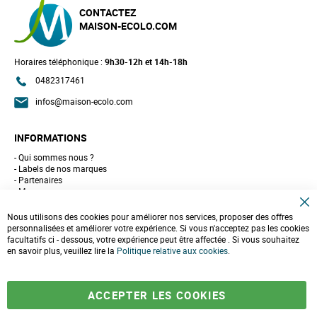
CONTACTEZ
MAISON-ECOLO.COM
Horaires téléphonique :
9h30-12h et 14h-18h
0482317461
infos@maison-ecolo.com
INFORMATIONS
Qui sommes nous ?
Labels de nos marques
Partenaires
Marques
Conseils et astuces
C
10 gestes pour l'environnement
Nous utilisons des cookies pour améliorer nos services, proposer des offres
l
Formulaire de contact
personnalisées et améliorer votre expérience. Si vous n'acceptez pas les cookies
o
facultatifs ci - dessous, votre expérience peut être affectée . Si vous souhaitez
s
e
en savoir plus, veuillez lire la
LIVRAISONS & PAIEMENT
Politique relative aux cookies
.
C
o
Assistance client
o
Paiement sécurisé
k
Commandes et retours
ACCEPTER LES COOKIES
i
Livraison
e
Espace PRO