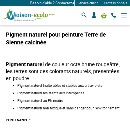
Besoin d'aide ? Contactez-nous à: infos@maison-ecolo.com
Service client
Professionnels
B
S
Mon panier
a
e
s
c
c
o
u
Pigment naturel pour peinture Terre de
l
n
e
Sienne calcinée
n
r
e
l
c
a
n
t
Pigment naturel
de couleur ocre brune rougeâtre,
a
e
v
les terres sont des colorants naturels, presentées
r
i
en poudre.
g
a
Pigment naturel
Inaltérables et stables aux ultraviolets
t
i
Pigment naturel
résistants aux intempéries
o
Pigment naturel
au
Ph neutre
n
Pigment naturel
non toxique et sans danger pour l'environnement
CONTENANCE