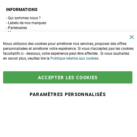
INFORMATIONS
Qui sommes nous ?
Labels de nos marques
Partenaires
Marques
Conseils et astuces
C
10 gestes pour l'environnement
Nous utilisons des cookies pour améliorer nos services, proposer des offres
l
Formulaire de contact
personnalisées et améliorer votre expérience. Si vous n'acceptez pas les cookies
o
facultatifs ci - dessous, votre expérience peut être affectée . Si vous souhaitez
s
e
en savoir plus, veuillez lire la
LIVRAISONS & PAIEMENT
Politique relative aux cookies
.
C
o
Assistance client
o
Paiement sécurisé
k
Commandes et retours
ACCEPTER LES COOKIES
i
Livraison
e
Espace PRO
B
a
PARAMÈTRES PERSONNALISÉS
r
À partir de
-
+
8,90 €
A
j
© 2025 Maison Ecolo.com. Tous droits réservés.
o
Conditions générales
Mentions
Politique protection des
Plan du
u
de ventes
légales
données
site