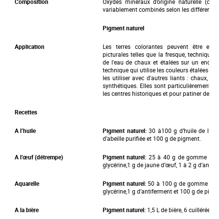
Composition
Oxydes minéraux d’origine naturelle (céla
variablement combinés selon les différentes
Pigment naturel
Application
Les terres colorantes peuvent être em
picturales telles que la fresque, technique q
de l'eau de chaux et étalées sur un enduit
technique qui utilise les couleurs étalées à 
les utiliser avec d'autres liants : chaux, co
synthétiques. Elles sont particulièrement u
les centres historiques et pour patiner des m
Recettes
A l’huile
Pigment naturel:
30 à100 g d’huile de lin cl
d’abeille purifiée et 100 g de pigment.
A l’œuf (détrempe)
Pigment naturel:
25 à 40 g de gomme arabi
glycérine,1 g de jaune d’œuf, 1 à 2 g d’anti
Aquarelle
Pigment naturel:
50 à 100 g de gomme arab
glycérine,1 g d’antiferment et 100 g de pigm
A la bière
Pigment naturel:
1,5 L de bière, 6 cuillérées 