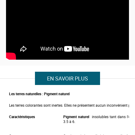
n
n
i
n
g
o
f
t
h
e
i
m
a
g
e
s
EN SAVOIR PLUS
g
a
l
l
Les terres naturelles :
Pigment naturel
e
r
Les terres colorantes sont inertes. Elles ne présentent aucun inconvénient pou
y
Caractéristiques
Pigment naturel
insolubles tant dans l'eau
3.5 à 6.