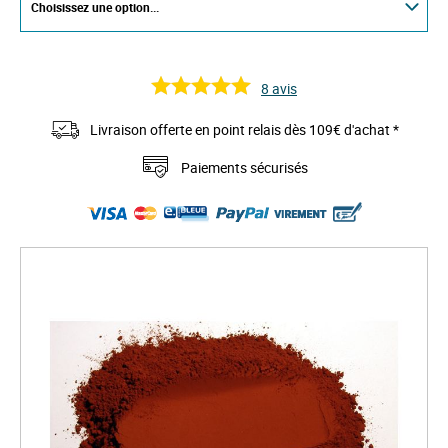
8
avis
Livraison offerte en point relais dès 109€ d'achat *
Paiements sécurisés
S
k
i
p
t
o
t
h
e
e
n
d
o