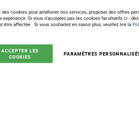
Qui sommes nous ?
As
Labels de nos marques
Pa
 des cookies pour améliorer nos services, proposer des offres per
Partenaires
Co
e expérience. Si vous n'acceptez pas les cookies facultatifs ci - de
Marques
Li
 être affectée . Si vous souhaitez en savoir plus, veuillez lire la
Pol
Conseils et astuces
E
10 gestes pour l'environnement
Formulaire de contact
ACCEPTER LES
PARAMÈTRES PERSONNALISÉ
COOKIES
e ventes
Mentions légales
Politique protection des données
Plan du site