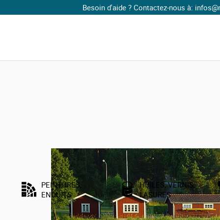
Besoin d'aide ? Contactez-nous à: infos@maiso
 toilette écologiques sans eau
Accessoires urinoirs sans eau
au
n Verte.
PEINTURES,
HUILES, VERNIS,
ENDUITS
LASURES