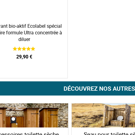
ant bio-aktif Ecolabel spécial
ire formule Ultra concentrée à
diluer
29,90 €
DÉCOUVREZ NOS AUTRES
essoires toilette sèche
Seau pour toilette s