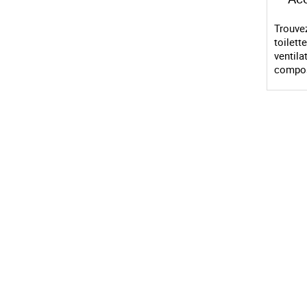
Trouve
toilett
ventila
compos