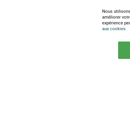
MAISON-ECOLO.COM
Nous utilisons
Horaires téléphonique :
9h30-12h et 14h-18h
améliorer votr
expérience peut
0482317461
aux cookies
.
infos@maison-ecolo.com
© 2025 Maison Ecolo.com. Tous droits réservés.
Conditions générales d