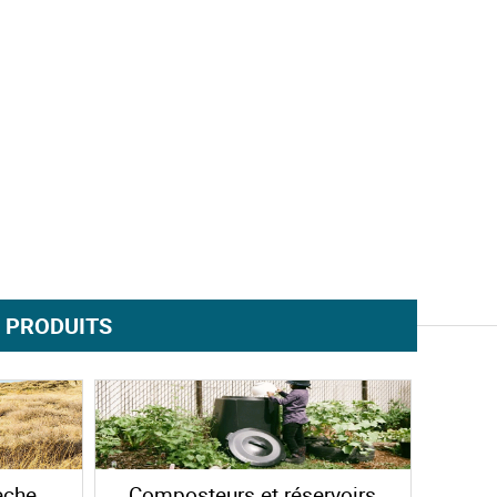
 PRODUITS
èche
Composteurs et réservoirs