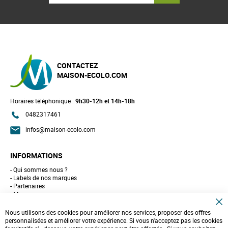
CONTACTEZ
MAISON-ECOLO.COM
Horaires téléphonique :
9h30-12h et 14h-18h
0482317461
infos@maison-ecolo.com
INFORMATIONS
Qui sommes nous ?
Labels de nos marques
Partenaires
Marques
Conseils et astuces
C
10 gestes pour l'environnement
Nous utilisons des cookies pour améliorer nos services, proposer des offres
l
Formulaire de contact
personnalisées et améliorer votre expérience. Si vous n'acceptez pas les cookies
o