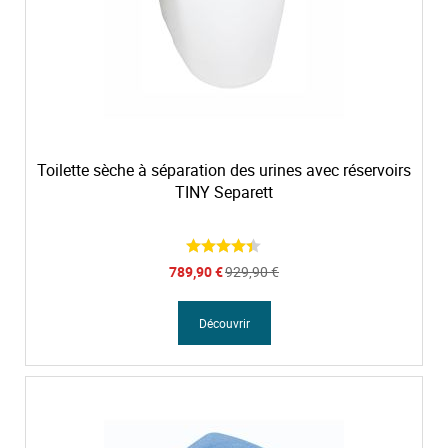
o
i
s
s
a
n
t
Toilette sèche à séparation des urines avec réservoirs
TINY Separett
P
789,90 €
929,90 €
r
i
x
Découvrir
S
p
é
c
i
a