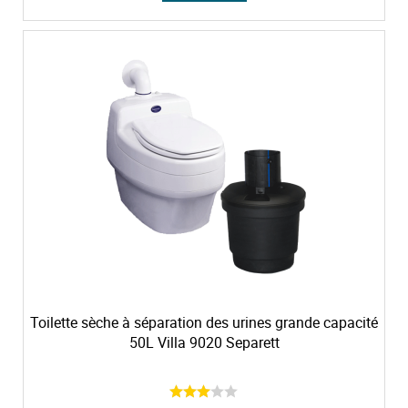
p
é
c
i
a
l
Toilette sèche à séparation des urines grande capacité
50L Villa 9020 Separett