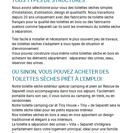
g
Nous avons sélectionné pour vous des toilettes sèches simples
e
d’installation, d’utilisation, design et qualitatifs. Nous travaillons
depuis 20 ans uniquement avec des fabricants de toilette sèche
français pour la qualité des toilettes en bois ou des fabricants
suédois comme Separett car ils sont les inventeurs du toilette sèche
à séparation.
Très facile à installer et nécessitant le plus souvent peu de travaux,
les toilettes sèches s’adaptent à tous types de situation et
d’environnement :
Vous pouvez construire vous-même votre toilettes sèche en bois en
achetant les éléments séparément : séparateur des urines, seau,
réservoir des urines…
OU SINON, VOUS POUVEZ ACHETER DES
TOILETTES SÈCHES PRÊT À L’EMPLOI :
Notre toilette sèche extérieur spécial camping et plein air Rescue de
Separett vous accompagnera dans tous vos séjours. Facilement
portable dans son sac, il vous suivra au camping, en treck, ou en
randonnées.
Notre toilette camping-car et Tiny House « Tiny » de Separett sera le
toilette sèche idéal pour les petits espaces intérieur.
Nos toilettes sèches en bois à seau en inox apportent un design
traditionnel et élégant à vos intérieurs.
Le toilette à séparation des urines « Villa » Separett s’intégrera
parfaitement dans votre logement principal, idéal pour une famille.