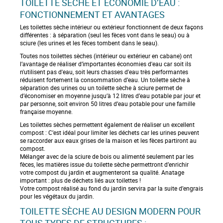
u
g
TOILETTE SÈCHE ET ÉCONOMIE D’EAU :
e
e
v
s
e
FONCTIONNEMENT ET AVANTAGES
a
l
Les toilettes sèche intérieur ou extérieur fonctionnent de deux façons
n
i
différentes : à séparation (seul les fèces vont dans le seau) ou à
t
s
sciure (les urines et les fèces tombent dans le seau).
e
Toutes nos toilettes sèches (intérieur ou extérieur en cabane) ont
z
l’avantage de réaliser d’importantes économies d'eau car soit ils
a
n'utilisent pas d'eau, soit leurs chasses d'eau très performantes
réduisent fortement la consommation d’eau. Un toilette sèche à
c
séparation des urines ou un toilette sèche à sciure permet de
t
d’économiser en moyenne jusqu’à 12 litres d’eau potable par jour et
u
par personne, soit environ 50 litres d’eau potable pour une famille
e
française moyenne.
l
Les toilettes sèches permettent également de réaliser un excellent
l
compost : C’est idéal pour limiter les déchets car les urines peuvent
e
se raccorder aux eaux grises de la maison et les fèces partiront au
compost.
m
Mélanger avec de la sciure de bois ou alimenté seulement par les
e
fèces, les matières issue du toilette sèche permettront d’enrichir
n
votre compost du jardin et augmenteront sa qualité. Anatage
t
important : plus de déchets liés aux toilettes !
Votre compost réalisé au fond du jardin servira par la suite d’engrais
l
pour les végétaux du jardin.
a
TOILETTE SÈCHE AU DESIGN MODERN POUR
p
a
TOUS TYPES DE STRUCTURES :