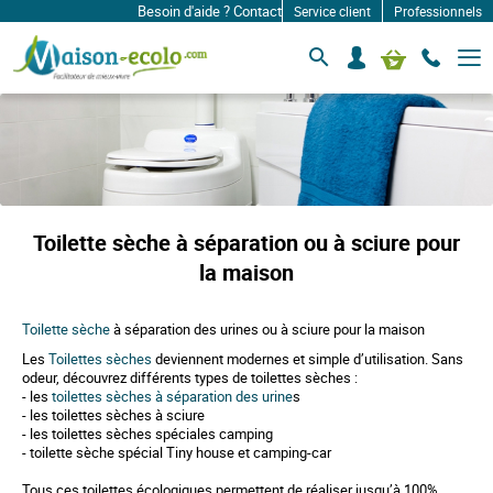
Besoin d'aide ? Contactez-nous à: infos@maison-ecolo.com
Service client
Professionnels
B
S
Mon panier
a
e
s
c
c
o
u
l
n
e
n
r
e
l
c
a
n
t
Toilette sèche à séparation ou à sciure pour
a
e
v
la maison
r
i
g
a
Toilette sèche
à séparation des urines ou à sciure pour la maison
t
i
Les
Toilettes sèches
deviennent modernes et simple d’utilisation. Sans
o
odeur, découvrez différents types de toilettes sèches :
n
- les
toilettes sèches à séparation des urine
s
- les toilettes sèches à sciure
- les toilettes sèches spéciales camping
- toilette sèche spécial Tiny house et camping-car
Tous ces toilettes écologiques permettent de réaliser jusqu’à 100%