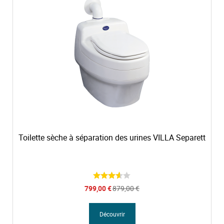
Toilette sèche à séparation des urines VILLA Separett
P
799,00 €
879,00 €
r
i
x
Découvrir
S