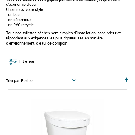
d'économie d'eau !
Choisissez votre style :
- en bois
- en céramique
- en PVC recyclé
Tous nos toilettes sèches sont simples d’installation, sans odeur et
répondent aux exigences les plus rigoureuses en matière
d’environnement, d’eau, de compost.
Filtrer par
P
Trier par
a
r
o
r
d
r
e
d
é
c
r