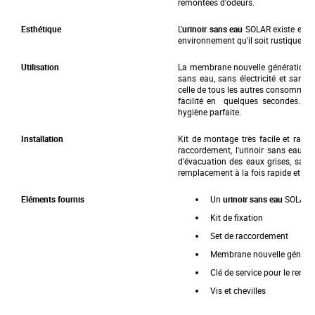
remontées d'odeurs.
o
f
Esthétique
L'
urinoir sans eau
SOLAR existe en bl
t
environnement qu'il soit rustique o
h
e
i
Utilisation
La membrane nouvelle génération c
m
sans eau, sans électricité et sans 
a
celle de tous les autres consommab
g
facilité en quelques secondes. La
e
hygiène parfaite.
s
g
Installation
Kit de montage très facile et rapid
a
raccordement, l'urinoir sans eau pe
l
d'évacuation des eaux grises, sans s
l
remplacement à la fois rapide et h
e
r
Eléments fournis
Un
urinoir sans eau
SOLAR
y
Kit de fixation
Set de raccordement
Membrane nouvelle générat
Clé de service pour le remp
Vis et chevilles