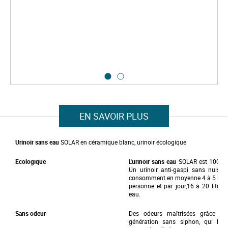
i
m
a
g
e
s
g
a
l
l
e
S
r
k
y
i
p
EN SAVOIR PLUS
t
o
t
Urinoir sans eau
SOLAR en céramique blanc, urinoir écologique
h
e
b
Ecologique
L'
urinoir sans eau
SOLAR est 100 % éc
e
Un urinoir anti-gaspi sans nuisan
g
consomment en moyenne 4 à 5 litres d
i
personne et par jour,16 à 20 litre
n
eau.
n
i
Sans odeur
Des odeurs maîtrisées grâce à
n
génération sans siphon, qui libèr
g