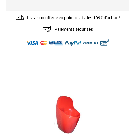
Livraison offerte en point relais dès 109€ d'achat *
Paiements sécurisés
S
k
i
p
t
o
t
h
e
e
n
d
o
f
t
h
e