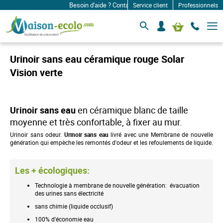
Besoin d'aide ? Contactez-nous à: infos@maison-ecolo
Service client
Professionnels
B
S
Mon panier
a
e
s
c
c
o
u
Urinoir sans eau céramique rouge Solar
l
n
e
Vision verte
n
r
e
l
c
a
n
t
Urinoir sans eau
en céramique blanc de taille
a
e
v
moyenne et très confortable, à fixer au mur.
r
i
g
Urinoir sans odeur.
Urinoir sans eau
livré avec une Membrane de nouvelle
a
génération qui empèche les remontés d'odeur et les refoulements de liquide.
t
i
o
Les + écologiques:
n
Technologie à membrane de nouvelle génération: évacuation
des urines sans électricité
sans chimie (liquide occlusif)
100% d'économie eau