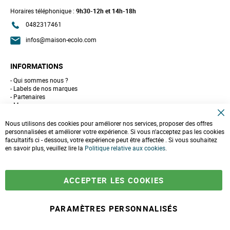
Horaires téléphonique :
9h30-12h et 14h-18h
0482317461
infos@maison-ecolo.com
INFORMATIONS
Qui sommes nous ?
Labels de nos marques
Partenaires
Marques
Conseils et astuces
C
10 gestes pour l'environnement
Nous utilisons des cookies pour améliorer nos services, proposer des offres
l
Formulaire de contact
personnalisées et améliorer votre expérience. Si vous n'acceptez pas les cookies
o
facultatifs ci - dessous, votre expérience peut être affectée . Si vous souhaitez
s
e
en savoir plus, veuillez lire la
LIVRAISONS & PAIEMENT
Politique relative aux cookies
.
C
o
Assistance client
o
Paiement sécurisé
k
Commandes et retours
ACCEPTER LES COOKIES
i
Livraison
e
Espace PRO
B
a
PARAMÈTRES PERSONNALISÉS
r
-
+
790,00 €