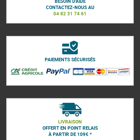
e
BESOIN D'AIDE
CONTACTEZ-NOUS AU
04 82 31 74 61
PAIEMENTS SÉCURISÉS
LIVRAISON
OFFERT EN POINT RELAIS
À PARTIR DE 109€ *