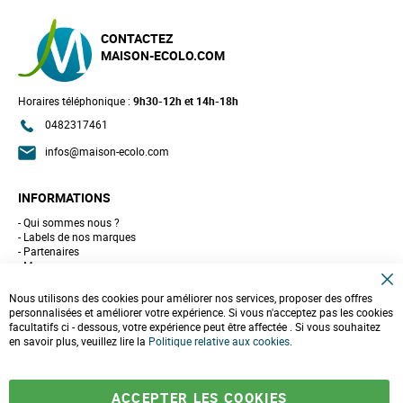
CONTACTEZ
MAISON-ECOLO.COM
Horaires téléphonique :
9h30-12h et 14h-18h
0482317461
infos@maison-ecolo.com
INFORMATIONS
Qui sommes nous ?
Labels de nos marques
Partenaires
Marques
Conseils et astuces
C
10 gestes pour l'environnement
Nous utilisons des cookies pour améliorer nos services, proposer des offres
l
Formulaire de contact
personnalisées et améliorer votre expérience. Si vous n'acceptez pas les cookies
o
facultatifs ci - dessous, votre expérience peut être affectée . Si vous souhaitez
s
e
en savoir plus, veuillez lire la
LIVRAISONS & PAIEMENT
Politique relative aux cookies
.
C
o
Assistance client
o
Paiement sécurisé
k
Commandes et retours
ACCEPTER LES COOKIES