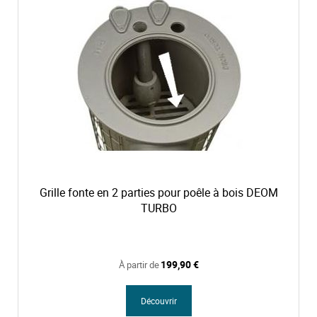
r
e
d
é
c
r
o
i
s
s
a
n
t
Grille fonte en 2 parties pour poêle à bois DEOM
TURBO
199,90 €
À partir de
Découvrir