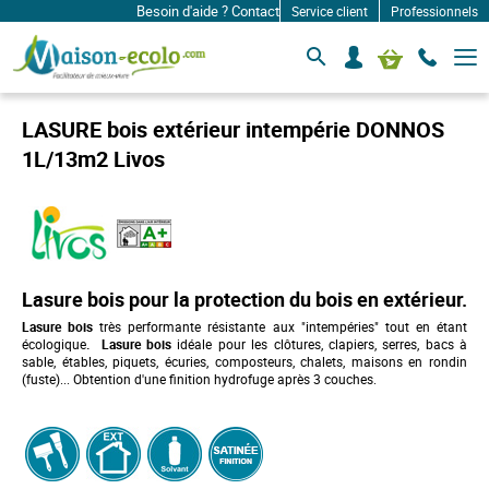
Besoin d'aide ? Contactez-nous à: infos@maison-ecolo.co
Service client
Professionnels
B
S
Mon panier
a
e
s
c
c
o
u
LASURE bois extérieur intempérie DONNOS
l
n
e
1L/13m2 Livos
n
r
e
l
c
a
n
t
a
e
v
r
i
g
Lasure bois pour la protection du bois en extérieur.
a
Lasure bois
très performante résistante aux "intempéries" tout en étant
t
écologique
.
Lasure bois
idéale pour les clôtures, clapiers, serres, bacs à
i
sable, étables, piquets, écuries, composteurs, chalets, maisons en rondin
o
(fuste)... Obtention d'une finition hydrofuge après 3 couches.
n