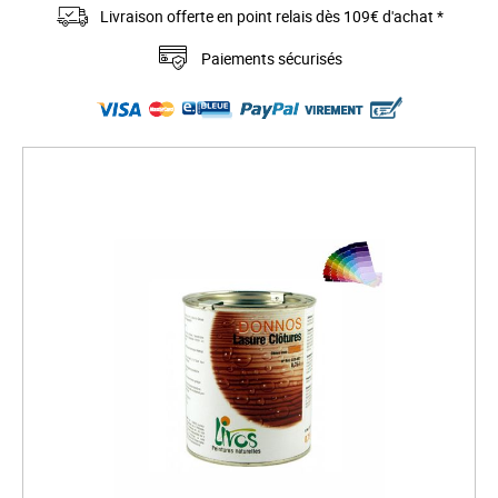
Livraison offerte en point relais dès 109€ d'achat *
Paiements sécurisés
S
k
i
p
t
o
t
h
e
e
n
d
o
f
t
h
e
i
m
a