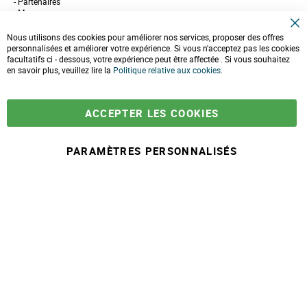
Partenaires
Marques
Conseils et astuces
C
10 gestes pour l'environnement
Nous utilisons des cookies pour améliorer nos services, proposer des offres
l
Formulaire de contact
personnalisées et améliorer votre expérience. Si vous n'acceptez pas les cookies
o
facultatifs ci - dessous, votre expérience peut être affectée . Si vous souhaitez
s
e
en savoir plus, veuillez lire la
LIVRAISONS & PAIEMENT
Politique relative aux cookies
.
C
o
Assistance client
o
Paiement sécurisé
k
Commandes et retours
ACCEPTER LES COOKIES
i
Livraison
e
Espace PRO
B
a
PARAMÈTRES PERSONNALISÉS
r
À partir de
-
+
18,90 €
A
j
© 2025 Maison Ecolo.com. Tous droits réservés.
o
Conditions générales
Mentions
Politique protection des
Plan du
u
de ventes
légales
données
site
t
e
r
a