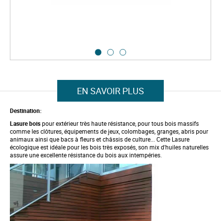
g
e
s
g
a
l
l
e
S
r
k
y
i
p
EN SAVOIR PLUS
t
o
t
Destination:
h
Lasure bois
pour extérieur très haute résistance, pour tous bois massifs
e
comme les clôtures, équipements de jeux, colombages, granges, abris pour
b
animaux ainsi que bacs à fleurs et châssis de culture... Cette Lasure
e
écologique est idéale pour les bois très exposés, son mix d'huiles naturelles
g
assure une excellente résistance du bois aux intempéries.
i
n
n
i
n
g
o
f