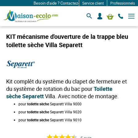
Besoin d'aide ? Contactez-nous à: infos@maison-ecolo.com
Service client
Professionnels
B
S
Mon panier
a
e
s
c
c
o
u
KIT mécanisme d'ouverture de la trappe bleu
l
n
e
toilette sèche Villa Separett
n
r
e
l
c
a
n
t
a
e
v
r
i
Kit complêt du système du clapet de fermeture et
g
a
du système de rotation du bac pour
Toilette
t
sèche
Separett
Villa. Avec notice de montage.
i
o
pour
toilette sèche
Separett Villa 9000
n
pour
toilette sèche
Separett Villa 9020
pour
toilette sèche
Separett Villa 9010