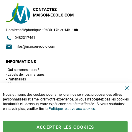
CONTACTEZ
MAISON-ECOLO.COM
Horaires téléphonique :
9h30-12h et 14h-18h
0482317461
infos@maison-ecolo.com
INFORMATIONS
Qui sommes nous ?
Labels de nos marques
Partenaires
Marques
Conseils et astuces
C
10 gestes pour l'environnement
Nous utilisons des cookies pour améliorer nos services, proposer des offres
l
Formulaire de contact
personnalisées et améliorer votre expérience. Si vous n'acceptez pas les cookies
o
facultatifs ci - dessous, votre expérience peut être affectée . Si vous souhaitez
s
e
en savoir plus, veuillez lire la
LIVRAISONS & PAIEMENT
Politique relative aux cookies
.
C
o
Assistance client
o
Paiement sécurisé
k
Commandes et retours
ACCEPTER LES COOKIES
i
Livraison