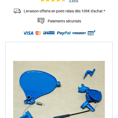
5
avis
Livraison offerte en point relais dès 109€ d'achat *
Paiements sécurisés
S
k
i
p
t
o
t
h
e
e
n
d
o
f
t
h
e
i