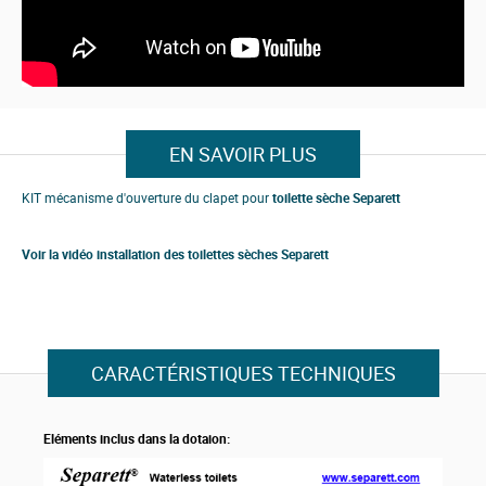
h
e
i
m
a
g
e
s
EN SAVOIR PLUS
g
a
l
KIT mécanisme d'ouverture du clapet pour
toilette sèche
Separett
l
e
r
Voir la vidéo installation des toilettes sèches Separett
y
CARACTÉRISTIQUES TECHNIQUES
Eléments inclus dans la dotaion: