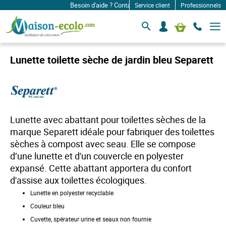
Besoin d'aide ? Contactez-nous à: infos@maison-ecolo
Service client
Professionnels
B
S
Mon panier
a
e
s
c
c
o
u
Lunette toilette sèche de jardin bleu Separett
l
n
e
n
r
e
l
c
a
n
t
a
e
Lunette avec abattant pour toilettes sèches de la
v
r
i
marque Separett idéale pour fabriquer des toilettes
g
sèches à compost avec seau. Elle se compose
a
t
d’une lunette et d'un couvercle en polyester
i
expansé. Cette abattant apportera du confort
o
n
d'assise aux toilettes écologiques.
Lunette en polyester recyclable
Couleur bleu
Cuvette, spérateur urine et seaux non fournie