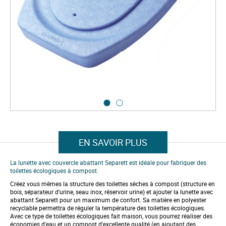
t
h
e
i
m
a
g
e
s
g
a
l
l
e
S
r
k
y
i
p
EN SAVOIR PLUS
t
o
t
La lunette avec couvercle abattant Separett est idéale pour fabriquer des
h
toilettes écologiques à compost.
e
Créez vous mêmes la structure des toilettes sèches à compost (structure en
b
bois, séparateur d'urine, seau inox, réservoir urine) et ajouter la lunette avec
e
abattant Separett pour un maximum de confort. Sa matière en polyester
g
recyclable permettra de réguler la température des toilettes écologiques.
i
Avec ce type de toilettes écologiques fait maison, vous pourrez réaliser des
n
économies d'eau et un compost d'excellente qualité (en ajoutant des