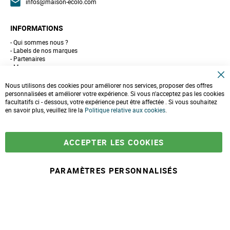
infos@maison-ecolo.com
INFORMATIONS
Qui sommes nous ?
Labels de nos marques
Partenaires
Marques
Conseils et astuces
C
10 gestes pour l'environnement
Nous utilisons des cookies pour améliorer nos services, proposer des offres
l
Formulaire de contact
personnalisées et améliorer votre expérience. Si vous n'acceptez pas les cookies
o
facultatifs ci - dessous, votre expérience peut être affectée . Si vous souhaitez
s
e
en savoir plus, veuillez lire la
LIVRAISONS & PAIEMENT
Politique relative aux cookies
.
C
o
Assistance client
o
Paiement sécurisé
k
Commandes et retours
ACCEPTER LES COOKIES
i
Livraison
e
Espace PRO
B
a
PARAMÈTRES PERSONNALISÉS
r
-
+
32,90 €
A
j
© 2025 Maison Ecolo.com. Tous droits réservés.
o
Conditions générales
Mentions
Politique protection des
Plan du