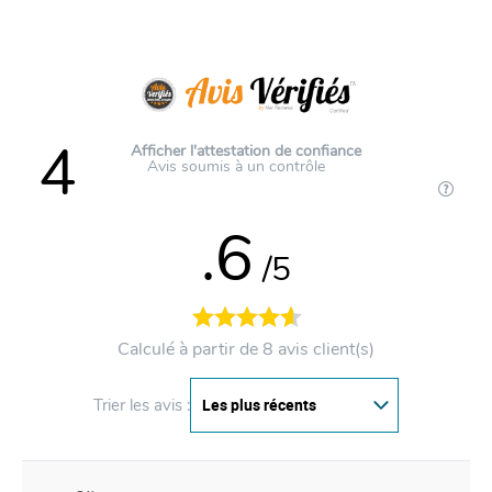
4
Afficher l'attestation de confiance
Avis soumis à un contrôle
.6
/5
Calculé à partir de 8 avis client(s)
Trier les avis :