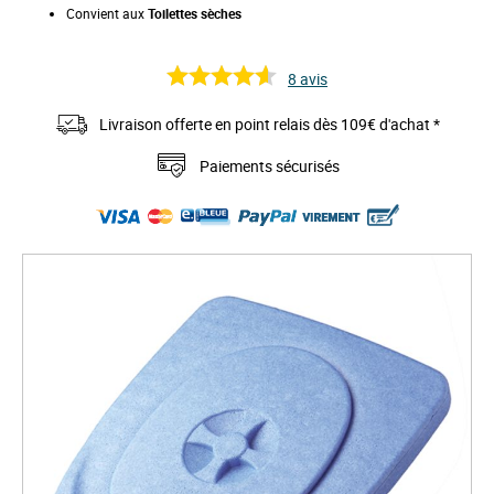
Convient aux
Toilettes sèches
8
avis
Livraison offerte en point relais dès 109€ d'achat *
Paiements sécurisés
S
k
i
p
t
o
t
h
e
e
n
d
o
f