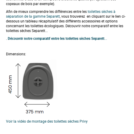
n
copeaux de bois par exemple).
i
n
Afin de mieux comprendre les différences entre les
toilettes sèches à
g
séparation de la gamme Separett
, vous trouverez en cliquant sur le lien ci-
o
dessous un tableau récapitulatif des différents accessoires et options
f
concernant les toilettes écologiques. Découvrir notre comparatif entre les
t
toilettes sèches Separett...
h
.
Découvrir notre comparatif entre les toilettes sèches Separett
...
e
i
m
a
Dimensions:
g
e
s
g
a
l
l
e
r
y
Voir la vidéo de montage des toilettes sèches Privy