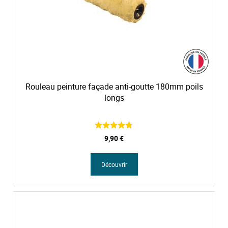
o
i
s
s
a
n
t
Rouleau peinture façade anti-goutte 180mm poils
longs
9,90 €
Découvrir