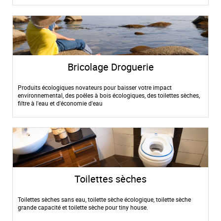
e
m
e
n
t
l
Bricolage Droguerie
a
p
Produits écologiques novateurs pour baisser votre impact
a
environnemental, des poêles à bois écologiques, des toilettes sèches,
g
filtre à l'eau et d'économie d'eau
e
Toilettes sèches
Toilettes sèches sans eau, toilette sèche écologique, toilette sèche
grande capacité et toilette sèche pour tiny house.