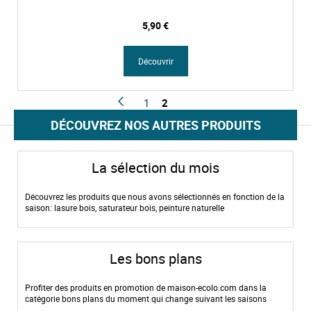
5,90 €
Découvrir
P
P
P
P
V
1
2
a
a
r
a
o
g
DÉCOUVREZ NOS AUTRES PRODUITS
g
é
g
u
e
e
c
e
s
é
l
La sélection du mois
d
i
e
s
Découvrez les produits que nous avons sélectionnés en fonction de la
n
e
saison: lasure bois, saturateur bois, peinture naturelle
t
z
a
c
t
Les bons plans
u
e
Profiter des produits en promotion de maison-ecolo.com dans la
l
catégorie bons plans du moment qui change suivant les saisons
l