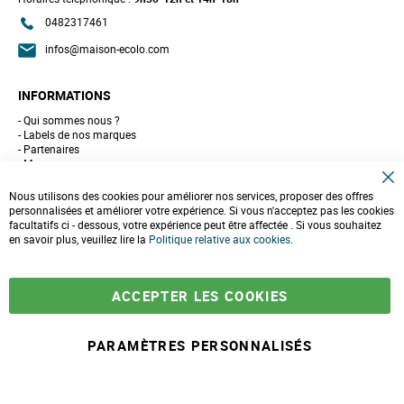
0482317461
infos@maison-ecolo.com
INFORMATIONS
Qui sommes nous ?
Labels de nos marques
Partenaires
Marques
Conseils et astuces
C
10 gestes pour l'environnement
Nous utilisons des cookies pour améliorer nos services, proposer des offres
l
Formulaire de contact
personnalisées et améliorer votre expérience. Si vous n'acceptez pas les cookies
o
facultatifs ci - dessous, votre expérience peut être affectée . Si vous souhaitez
s
e
en savoir plus, veuillez lire la
LIVRAISONS & PAIEMENT
Politique relative aux cookies
.
C
o
Assistance client
o
Paiement sécurisé
k
Commandes et retours
ACCEPTER LES COOKIES
i
Livraison
e
Espace PRO
B
a
PARAMÈTRES PERSONNALISÉS
r