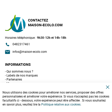
CONTACTEZ
MAISON-ECOLO.COM
Horaires téléphonique :
9h30-12h et 14h-18h
0482317461
infos@maison-ecolo.com
INFORMATIONS
Qui sommes nous ?
Labels de nos marques
Partenaires
Marques
Conseils et astuces
C
10 gestes pour l'environnement
Nous utilisons des cookies pour améliorer nos services, proposer des offres
l
Formulaire de contact
personnalisées et améliorer votre expérience. Si vous n'acceptez pas les cookies
o
facultatifs ci - dessous, votre expérience peut être affectée . Si vous souhaitez
s
e
en savoir plus, veuillez lire la
LIVRAISONS & PAIEMENT
Politique relative aux cookies
.
C
o
Assistance client