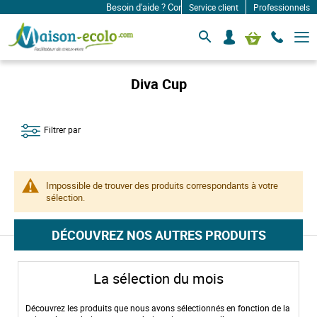
Besoin d'aide ? Contactez-nous à: infos@maison-eco
Service client
Professionnels
B
S
Mon panier
a
e
s
c
c
o
u
Diva Cup
l
n
e
n
r
e
l
Filtrer par
c
a
n
t
a
e
v
r
i
Impossible de trouver des produits correspondants à votre
g
sélection.
a
t
i
DÉCOUVREZ NOS AUTRES PRODUITS
o
n
La sélection du mois
Découvrez les produits que nous avons sélectionnés en fonction de la