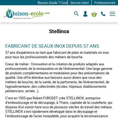
Besoin d'aide ? Contactez-nous à: infos@maison-ecol
Service client
Professionnels
B
S
Mon panier
a
e
s
c
c
o
u
Stellinox
l
n
e
n
r
e
FABRICANT DE SEAUX INOX DEPUIS 57 ANS
l
c
a
57 ans d'expérience en tant que fabricant de plats et matériels en inox
n
t
pour tous les professionnels des métiers de bouche.
a
e
v
Coeur de métier : l'innovation et la création de produits adaptés aux
r
i
professionnels de la restauration et de l'évènementiel. Une large gamme
g
de produits complémentaires et modulaires pour des présentations de
a
qualité. Une offre étendue aux besoins aussi divers que ceux des
t
métiers de bouche, de la santé, de la parfumerie, de l'évènementiel, de
i
l'agroalimentaire, des collectivités (écoles, hôpitaux, établissements
o
pénitenciers, armée...).
n
C’est en 1955 que Robert FURODET crée STELLINOX, entreprise
d’emboutissage et de découpage, à Thiers, capitale de la coutellerie, qui
dispose d'un savoir-faire issu de plusieurs siècles du travail des métaux.
STELLINOX s'est rapidement développé dans le découpage et
l’emboutissage de l'acier inoxydable, pour acquérir la reconnaissance