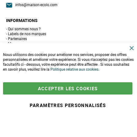
infos@maison-ecolo.com
INFORMATIONS
Qui sommes nous ?
Labels de nos marques
Partenaires
Marques
Conseils et astuces
C
10 gestes pour l'environnement
Nous utilisons des cookies pour améliorer nos services, proposer des offres
l
Formulaire de contact
personnalisées et améliorer votre expérience. Si vous n'acceptez pas les cookies
o
facultatifs ci - dessous, votre expérience peut être affectée . Si vous souhaitez
s
e
en savoir plus, veuillez lire la
LIVRAISONS & PAIEMENT
Politique relative aux cookies
.
C
o
Assistance client
o
Paiement sécurisé
k
Commandes et retours
ACCEPTER LES COOKIES
i
Livraison
e
Espace PRO
B
a
PARAMÈTRES PERSONNALISÉS
r
© 2025 Maison Ecolo.com. Tous droits réservés.
Conditions générales
Mentions
Politique protection des
Plan du