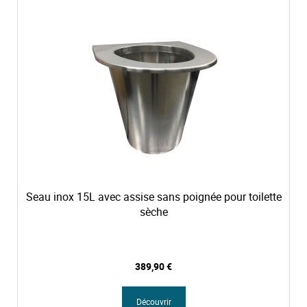
d
r
e
d
é
c
r
o
i
s
s
a
n
t
Seau inox 15L avec assise sans poignée pour toilette
sèche
389,90 €
Découvrir