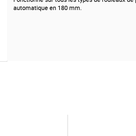
automatique en 180 mm.
Fer bichromaté
Pour rouleaux (manchon) de 180 mm, fixation auto
outil