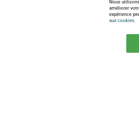
Nous utilisons
Horaires téléphonique :
9h30-12h et 14h-18h
améliorer votr
expérience peut
0482317461
aux cookies
.
infos@maison-ecolo.com
© 2025 Maison Ecolo.com. Tous droits réservés.
Conditions générales d