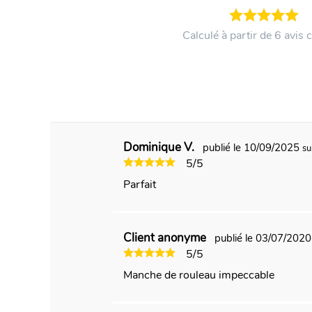
i
n
n
Calculé à partir de 6 avis c
i
n
g
o
f
t
h
e
Dominique V.
publié le 10/09/2025
su
i
5/5
m
a
Parfait
g
e
s
Client anonyme
publié le 03/07/202
g
a
5/5
l
Manche de rouleau impeccable
l
e
r