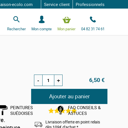
-ecolo.com
Service client
Professionnels
S
e
c
Rechercher
Mon compte
Mon panier
04 82 31 74 61
o
n
n
e
c
t
e
r
e
6,50 €
-
+
Ajouter au panier
PEINTURES
FAQ CONSEILS &
6
avis
SUÉDOISES
ASTUCES
e.
Livraison offerte en point relais
peinture
dès 109€ d'achat *