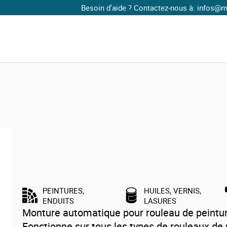
Besoin d'aide ? Contactez-nous à: infos@maison
Monture pour rouleau de peinture de 180mm
Monture pour rouleau de peinture d
180mm
PEINTURES,
HUILES, VERNIS,
ENDUITS
LASURES
Monture automatique pour rouleau de peintur
Fonctionne sur tous les types de rouleaux de 