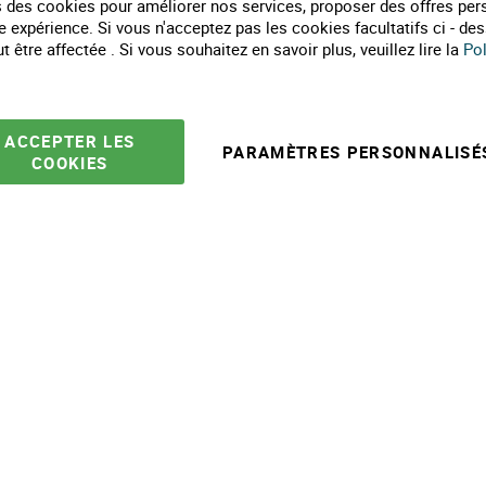
 des cookies pour améliorer nos services, proposer des offres per
Partenaires
Co
e expérience. Si vous n'acceptez pas les cookies facultatifs ci - de
Marques
Li
 être affectée . Si vous souhaitez en savoir plus, veuillez lire la
Pol
Conseils et astuces
E
10 gestes pour l'environnement
Formulaire de contact
ACCEPTER LES
PARAMÈTRES PERSONNALISÉ
COOKIES
e ventes
Mentions légales
Politique protection des données
Plan du site