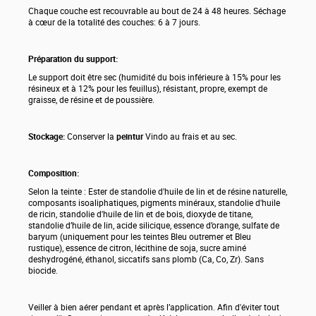
Chaque couche est recouvrable au bout de 24 à 48 heures. Séchage
à cœur de la totalité des couches: 6 à 7 jours.
Préparation du support:
Le support doit être sec (humidité du bois inférieure à 15% pour les
résineux et à 12% pour les feuillus), résistant, propre, exempt de
graisse, de résine et de poussière.
Stockage:
Conserver la
peintur
Vindo au frais et au sec.
Composition:
Selon la teinte : Ester de standolie d'huile de lin et de résine naturelle,
composants isoaliphatiques, pigments minéraux, standolie d'huile
de ricin, standolie d'huile de lin et de bois, dioxyde de titane,
standolie d’huile de lin, acide silicique, essence d’orange, sulfate de
baryum (uniquement pour les teintes Bleu outremer et Bleu
rustique), essence de citron, lécithine de soja, sucre aminé
deshydrogéné, éthanol, siccatifs sans plomb (Ca, Co, Zr). Sans
biocide.
Veiller à bien aérer pendant et après l’application. Afin d'éviter tout