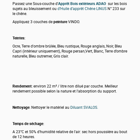
Passez une Sous-couche d'
Apprêt Bois extérieurs ADAO
sur les bois
sujets au bleuissement ou
d’Huile d’apprêt Chêne LINUS
N° 233 sur
le chêne.
Appliquez 3 couches de
peinture
VINDO.
Teintes:
Ocre, Terre d'ombre brûlée, Bleu rustique, Rouge anglais, Noir, Bleu
Capri (intérieur uniquement), Rouge persan,Vert, Blanc, Terre d’ombre
naturelle, Bleu outremer, Gris clair.
Rendement:
environ 22 m² / litre non dilué par couche. Meilleur
rendement possible selon la nature et l'absorption du support.
Nettoyage:
Nettoyer le matériel au
Diluant SVALOS.
Temps de séchage:
A 23°C et 50% d'humidité relative de l'air: sec hors poussière au bout
de 12 heures.