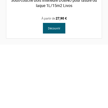
Sous-couche bois intérieure DUBNO pour lasure ou
laque 1L/15m2 Livos
27,90 €
À partir de
Découvrir