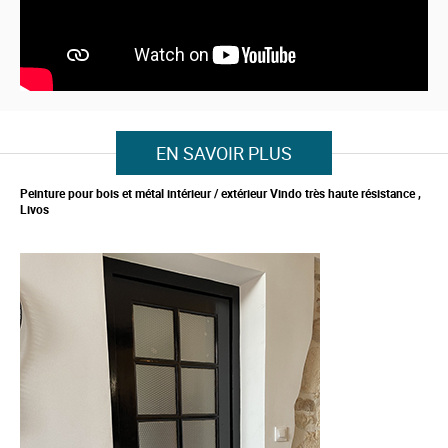
t
h
e
i
m
a
g
e
s
EN SAVOIR PLUS
g
a
l
Peinture pour bois et métal intérieur / extérieur Vindo très haute résistance ,
l
Livos
e
r
y