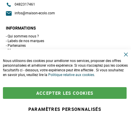
0482317461
infos@maison-ecolo.com
INFORMATIONS
Qui sommes nous ?
Labels de nos marques
Partenaires
Marques
Conseils et astuces
C
10 gestes pour l'environnement
Nous utilisons des cookies pour améliorer nos services, proposer des offres
l
Formulaire de contact
personnalisées et améliorer votre expérience. Si vous n'acceptez pas les cookies
o
facultatifs ci - dessous, votre expérience peut être affectée . Si vous souhaitez
s
e
en savoir plus, veuillez lire la
LIVRAISONS & PAIEMENT
Politique relative aux cookies
.
C
o
Assistance client
o
Paiement sécurisé
k
Commandes et retours
ACCEPTER LES COOKIES
i
Livraison
e
Espace PRO
B
a
PARAMÈTRES PERSONNALISÉS
r
À partir de
-
+
14,90 €
A
j