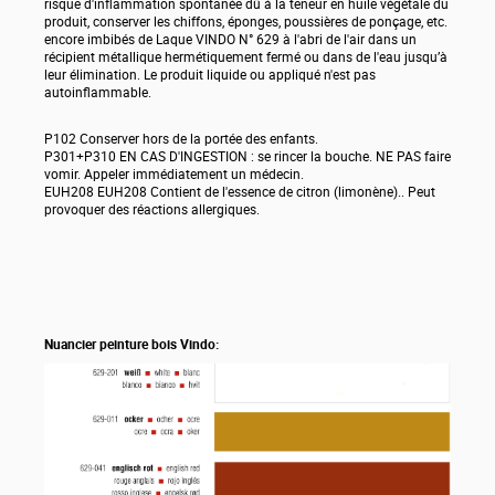
risque d'inflammation spontanée dû à la teneur en huile végétale du
produit, conserver les chiffons, éponges, poussières de ponçage, etc.
encore imbibés de Laque VINDO N° 629 à l'abri de l'air dans un
récipient métallique hermétiquement fermé ou dans de l'eau jusqu’à
leur élimination. Le produit liquide ou appliqué n'est pas
autoinflammable.
P102 Conserver hors de la portée des enfants.
P301+P310 EN CAS D'INGESTION : se rincer la bouche. NE PAS faire
vomir. Appeler immédiatement un médecin.
EUH208 EUH208 Contient de l'essence de citron (limonène).. Peut
provoquer des réactions allergiques.
Nuancier peinture bois Vindo: