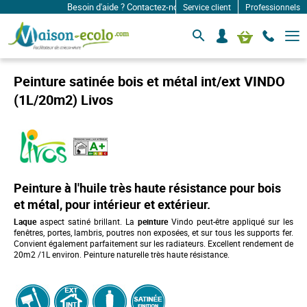
Besoin d'aide ? Contactez-nous à: infos@maison-ecolo.com
Service client
Professionnels
B
S
Mon panier
a
e
s
c
c
o
u
Peinture satinée bois et métal int/ext VINDO
l
n
e
(1L/20m2) Livos
n
r
e
l
c
a
n
t
a
e
v
r
i
g
Peinture à l'huile très haute résistance pour bois
a
et métal, pour intérieur et extérieur.
t
i
Laque
aspect satiné brillant. La
peinture
Vindo peut-être appliqué sur les
o
fenêtres, portes, lambris, poutres non exposées, et sur tous les supports fer.
n
Convient également parfaitement sur les radiateurs. Excellent rendement de
20m2 /1L environ. Peinture naturelle très haute résistance.