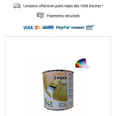
Livraison offerte en point relais dès 109€ d'achat *
Paiements sécurisés
S
k
i
p
t
o
t
h
e
e
n
d
o
f
t
h
e
i
m