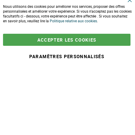
Conseils et astuces
C
10 gestes pour l'environnement
Nous utilisons des cookies pour améliorer nos services, proposer des offres
l
Formulaire de contact
personnalisées et améliorer votre expérience. Si vous n'acceptez pas les cookies
o
facultatifs ci - dessous, votre expérience peut être affectée . Si vous souhaitez
s
e
en savoir plus, veuillez lire la
LIVRAISONS & PAIEMENT
Politique relative aux cookies
.
C
o
Assistance client
o
Paiement sécurisé
k
Commandes et retours
ACCEPTER LES COOKIES
i
Livraison
e
Espace PRO
B
a
PARAMÈTRES PERSONNALISÉS
r
À partir de
-
+
11,90 €
A
j
© 2025 Maison Ecolo.com. Tous droits réservés.
o
Conditions générales
Mentions
Politique protection des
Plan du
u
de ventes
légales
données
site
t
e
r
a
u
p