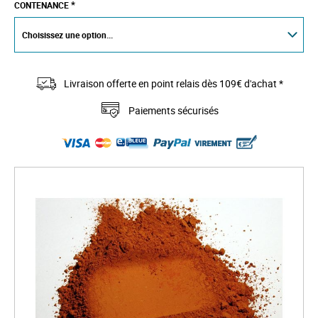
CONTENANCE
Livraison offerte en point relais dès 109€ d'achat *
Paiements sécurisés
S
k
i
p
t
o
t
h
e
e
n
d
o