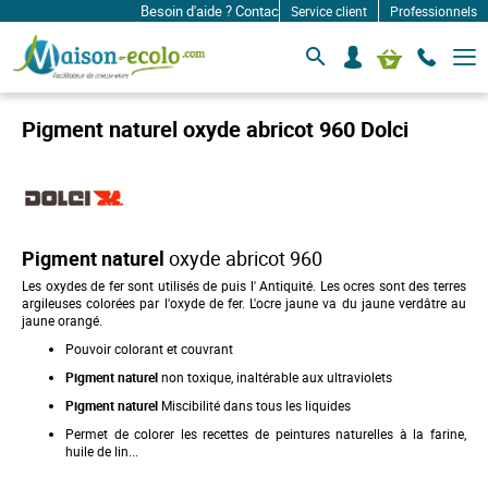
Besoin d'aide ? Contactez-nous à: infos@maison-ecolo.c
Service client
Professionnels
B
S
Mon panier
a
e
s
c
c
o
u
Pigment naturel oxyde abricot 960 Dolci
l
n
e
n
r
e
l
c
a
n
t
a
e
Pigment naturel
oxyde abricot 960
v
r
i
Les oxydes de fer sont utilisés de puis l' Antiquité. Les ocres sont des terres
g
argileuses colorées par l'oxyde de fer. L'ocre jaune va du jaune verdâtre au
a
jaune orangé.
t
i
Pouvoir colorant et couvrant
o
Pigment naturel
non toxique, inaltérable aux ultraviolets
n
Pigment naturel
Miscibilité dans tous les liquides
Permet de colorer les recettes de peintures naturelles à la farine,
huile de lin...